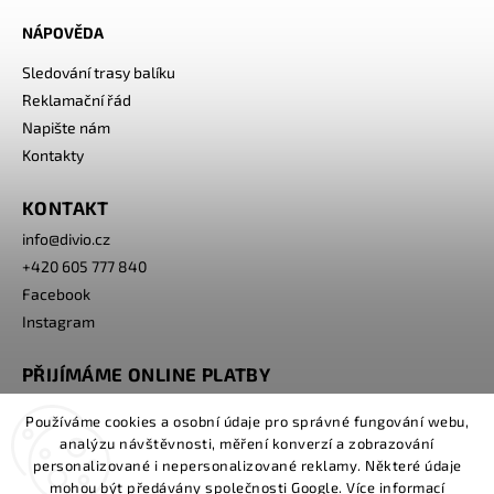
NÁPOVĚDA
Sledování trasy balíku
Reklamační řád
Napište nám
Kontakty
KONTAKT
info
@
divio.cz
+420 605 777 840
Facebook
Instagram
PŘIJÍMÁME ONLINE PLATBY
Používáme cookies a osobní údaje pro správné fungování webu,
analýzu návštěvnosti, měření konverzí a zobrazování
personalizované i nepersonalizované reklamy. Některé údaje
mohou být předávány společnosti Google. Více informací