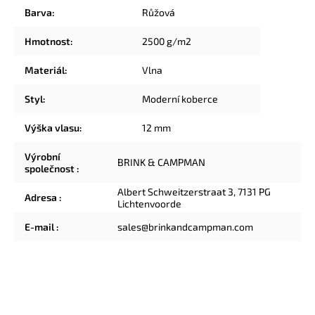
Barva
:
Růžová
Hmotnost
:
2500 g/m2
Materiál
:
Vlna
Styl
:
Moderní koberce
Výška vlasu
:
12 mm
Výrobní
BRINK & CAMPMAN
společnost
:
Albert Schweitzerstraat 3, 7131 PG
Adresa
:
Lichtenvoorde
E-mail
:
sales@brinkandcampman.com