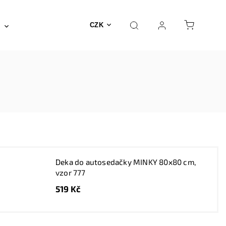
Posilovna a fitness
Fyzioterapie
Nábyte
CZK
Deka do autosedačky MINKY 80x80 cm,
vzor 777
519 Kč