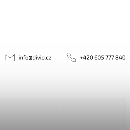
info
@
divio.cz
+420 605 777 840