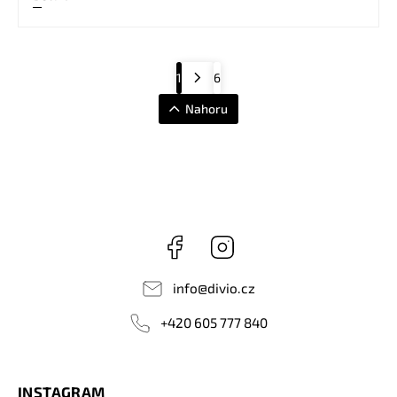
1
6
Nahoru
Facebook
Instagram
info
@
divio.cz
+420 605 777 840
INSTAGRAM