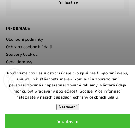
Přihlásit se
INFORMACE
Obchodní podmínky
Ochrana osobních údajů
Soubory Cookies
Cena dopravy
Používáme cookies a osobní údaje pro správné fungování webu,
analýzu návštěvnosti, měření konverzí a zobrazování
NÁPOVĚDA
personalizované i nepersonalizované reklamy. Některé údaje
Sledování trasy balíku
mohou být předávány společnosti Google. Více informací
naleznete v našich zásadách
ochrany osobních údajů.
Reklamační řád
Napište nám
Nastavení
Kontakty
Souhlasím
KONTAKT