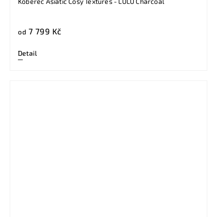
Koberec Asiatic Cosy Textures - LULU Charcoal
7 799 Kč
od
Detail