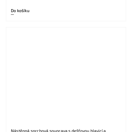
Do košíku
Nástěnná sprchová souprava s dešťovou hlavicí a