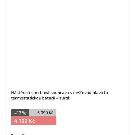
Nástěnná sprchová souprava s dešťovou hlavicí a
termostatickou baterií – zlatá
–17 %
5 099 Kč
4 199 Kč