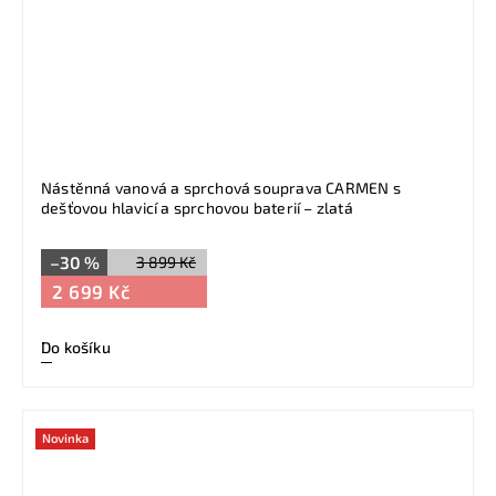
Nástěnná vanová a sprchová souprava CARMEN s
dešťovou hlavicí a sprchovou baterií – zlatá
–30 %
3 899 Kč
2 699 Kč
Do košíku
Novinka