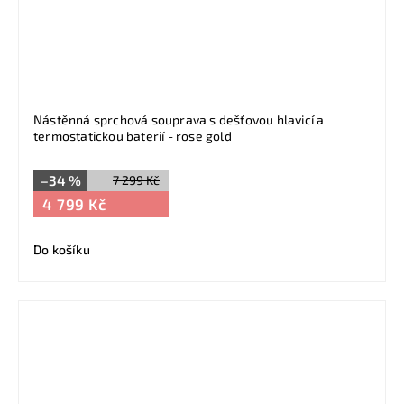
Nástěnná sprchová souprava s dešťovou hlavicí a
termostatickou baterií - rose gold
–34 %
7 299 Kč
4 799 Kč
Do košíku