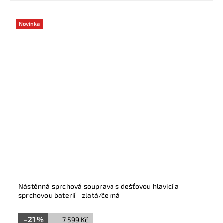
Novinka
Nástěnná sprchová souprava s dešťovou hlavicí a
sprchovou baterií - zlatá/černá
–21 %
7 599 Kč