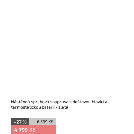
Nástěnná sprchová souprava s dešťovou hlavicí a
termostatickou baterií - zlatá
–27 %
6 599 Kč
4 799 Kč