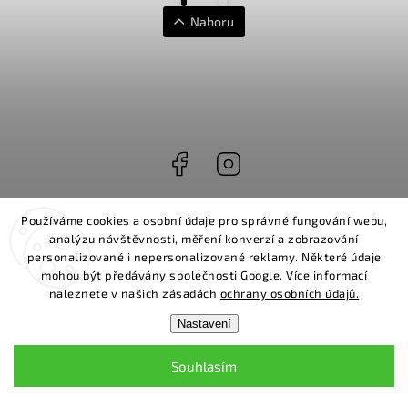
Nahoru
Facebook
Instagram
info
@
divio.cz
Používáme cookies a osobní údaje pro správné fungování webu,
analýzu návštěvnosti, měření konverzí a zobrazování
+420 605 777 840
personalizované i nepersonalizované reklamy. Některé údaje
mohou být předávány společnosti Google. Více informací
naleznete v našich zásadách
ochrany osobních údajů.
INSTAGRAM
Nastavení
Souhlasím