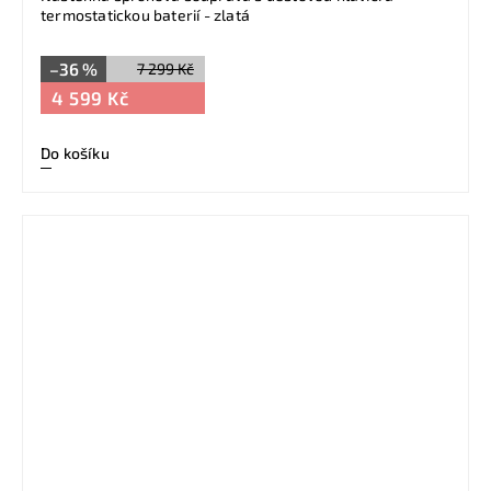
termostatickou baterií - zlatá
–36 %
7 299 Kč
4 599 Kč
Do košíku