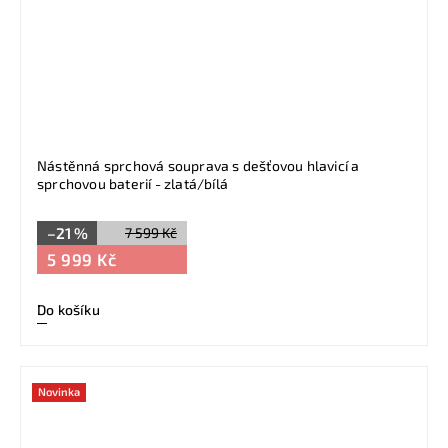
Nástěnná sprchová souprava s dešťovou hlavicí a
sprchovou baterií - zlatá/bílá
–21 %
7 599 Kč
5 999 Kč
Do košíku
Novinka