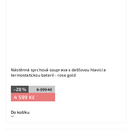
Nástěnná sprchová souprava s dešťovou hlavicí a
termostatickou baterií - rose gold
–28 %
6 399 Kč
4 599 Kč
Do košíku