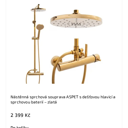
Nástěnná sprchová souprava ASPET s dešťovou hlavicí a
sprchovou baterií – zlatá
2 399 Kč
Do košíku