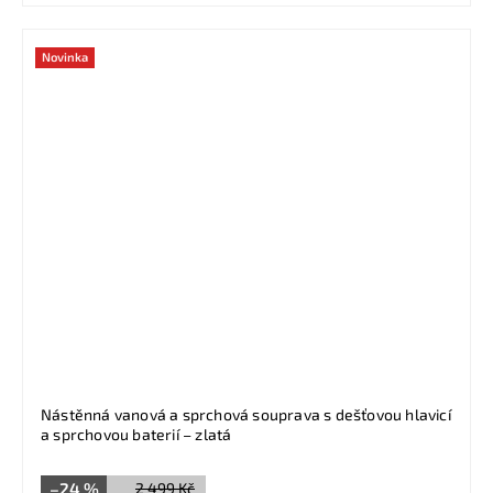
Novinka
Nástěnná vanová a sprchová souprava s dešťovou hlavicí
a sprchovou baterií – zlatá
–24 %
2 499 Kč