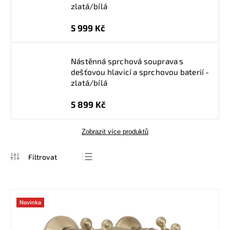
zlatá/bílá
5 999 Kč
Nástěnná sprchová souprava s
dešťovou hlavicí a sprchovou baterií -
zlatá/bílá
5 899 Kč
Zobrazit více produktů
Nejprodávanější
Nejlevnější
Novinka
Nejdražší
Abecedně