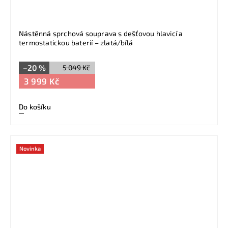
Nástěnná sprchová souprava s dešťovou hlavicí a
termostatickou baterií – zlatá/bílá
–20 %
5 049 Kč
3 999 Kč
Do košíku
Novinka