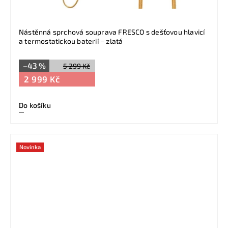
Nástěnná sprchová souprava FRESCO s dešťovou hlavicí
a termostatickou baterií – zlatá
–43 %
5 299 Kč
2 999 Kč
Do košíku
Novinka