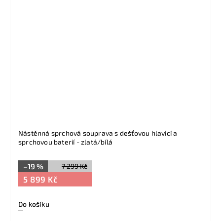
Nástěnná sprchová souprava s dešťovou hlavicí a
sprchovou baterií - zlatá/bílá
–19 %
7 299 Kč
5 899 Kč
Do košíku