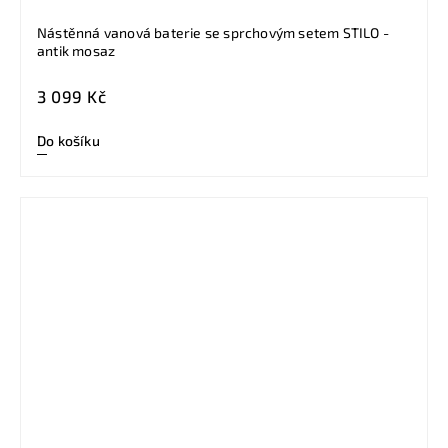
Nástěnná vanová baterie se sprchovým setem STILO -
antik mosaz
3 099 Kč
Do košíku