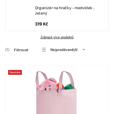
Organizér na hračky - medvídek -
zelený
319 Kč
Zobrazit více produktů
Nejprodávanější
Nejlevnější
Nejdražší
Novinka
Abecedně