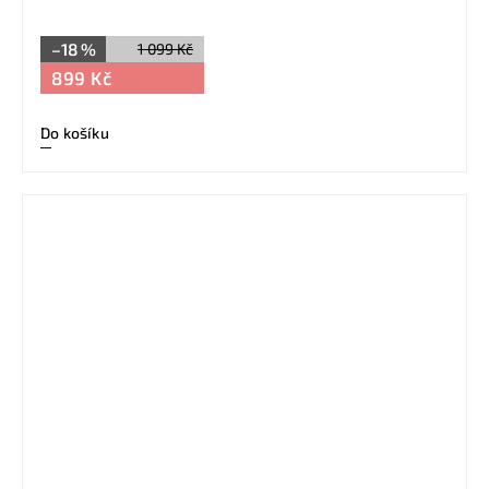
–18 %
1 099 Kč
899 Kč
Do košíku