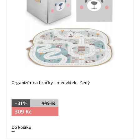
Organizér na hračky - medvídek - šedý
–31 %
449 Kč
309 Kč
Do košíku