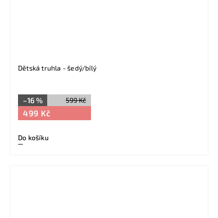
Dětská truhla - šedý/bílý
–16 %
599 Kč
499 Kč
Do košíku