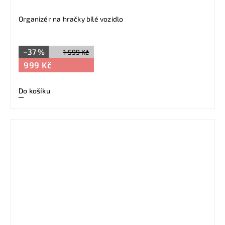
Organizér na hračky bílé vozidlo
–37 %
1 599 Kč
999 Kč
Do košíku