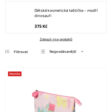
Dětská kosmetická taštička – modří
dinosauři
375 Kč
Zobrazit více produktů
Nejprodávanější
Nejlevnější
Nejdražší
Novinka
Abecedně