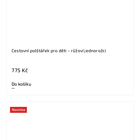
Cestovní polštářek pro děti – růžoví jednorožci
775 Kč
Do košíku
Novinka