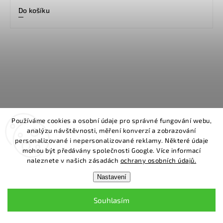
Do košíku
Facebook
Instagram
Používáme cookies a osobní údaje pro správné fungování webu,
analýzu návštěvnosti, měření konverzí a zobrazování
info
@
divio.cz
personalizované i nepersonalizované reklamy. Některé údaje
mohou být předávány společnosti Google. Více informací
+420 605 777 840
naleznete v našich zásadách
ochrany osobních údajů.
Nastavení
INSTAGRAM
Souhlasím