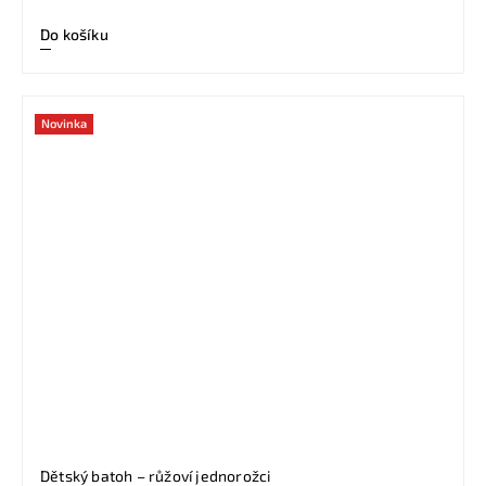
Do košíku
Novinka
Dětský batoh – růžoví jednorožci