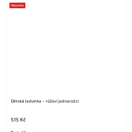
Novinka
Dětská ledvinka – růžoví jednorožci
515 Kč