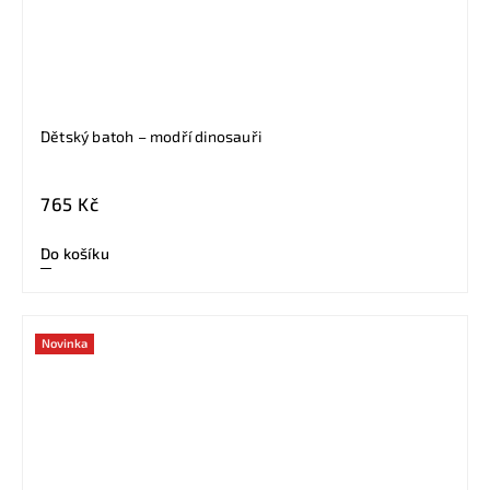
Dětský batoh – modří dinosauři
765 Kč
Do košíku
Novinka