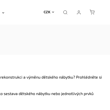
Posilovna a fitness
Fyzioterapie
Nábyte
CZK
e rekonstrukci a výměnu dětského nábytku? Prohlédněte si
jako sestava dětského nábytku nebo jednotlivých prvků