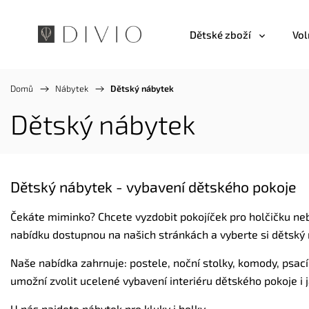
Dětské zboží
Vol
Domů
/
Nábytek
/
Dětský nábytek
Dětský nábytek
Dětský nábytek - vybavení dětského pokoje
Čekáte miminko? Chcete vyzdobit pokojíček pro holčičku ne
nabídku dostupnou na našich stránkách a vyberte si dětský
Naše nabídka zahrnuje: postele, noční stolky, komody, psací
umožní zvolit ucelené vybavení interiéru dětského pokoje i j
U nás najdete nábytek pro kluky i holky.