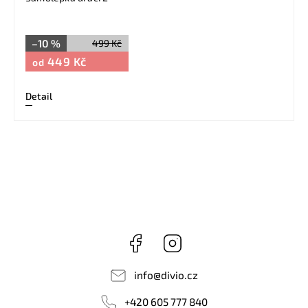
–10 %
499 Kč
449 Kč
od
Detail
Facebook
Instagram
info
@
divio.cz
+420 605 777 840