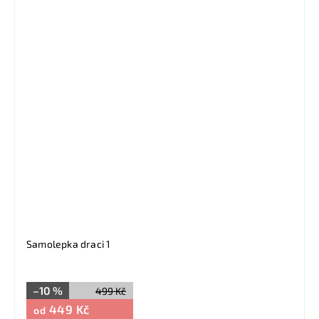
Samolepka draci 1
–10 %
499 Kč
449 Kč
od