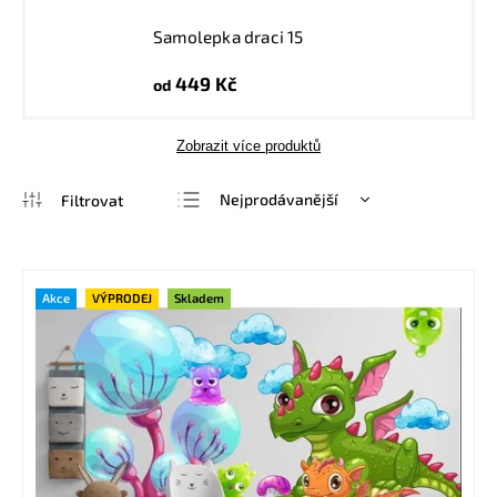
Samolepka draci 15
449 Kč
od
Zobrazit více produktů
Nejprodávanější
Nejlevnější
Nejdražší
Akce
VÝPRODEJ
Skladem
Abecedně