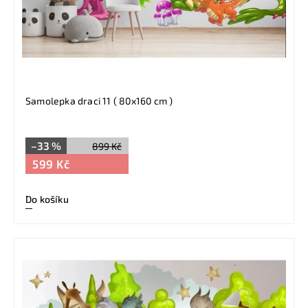
Samolepka draci 11 ( 80x160 cm )
–33 %
899 Kč
599 Kč
Do košíku