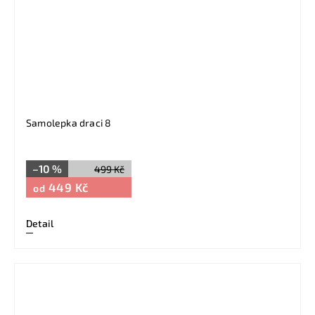
Samolepka draci 8
–10 %
499 Kč
449 Kč
od
Detail