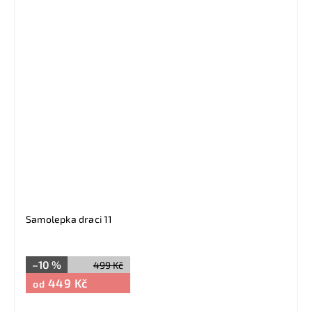
Samolepka draci 11
–10 %
499 Kč
449 Kč
od