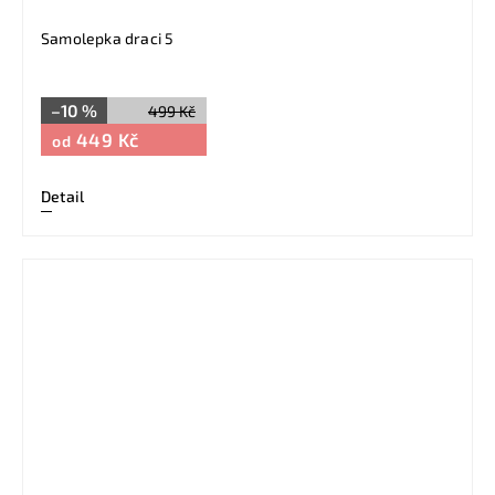
Samolepka draci 5
–10 %
499 Kč
449 Kč
od
Detail