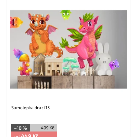
Samolepka draci 15
–10 %
499 Kč
449 Kč
od