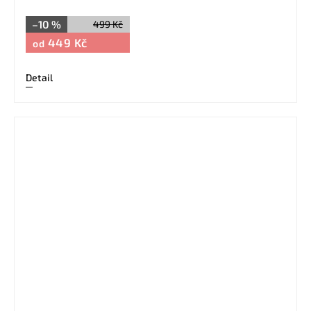
–10 %
499 Kč
449 Kč
od
Detail