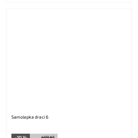
Samolepka draci 6
–10 %
499 Kč