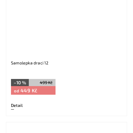
Samolepka draci 12
–10 %
499 Kč
449 Kč
od
Detail