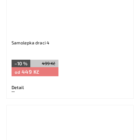
Samolepka draci 4
–10 %
499 Kč
449 Kč
od
Detail