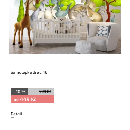
Samolepka draci 16
–10 %
499 Kč
449 Kč
od
Detail