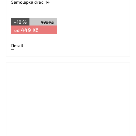
Samolepka draci 14
–10 %
499 Kč
449 Kč
od
Detail