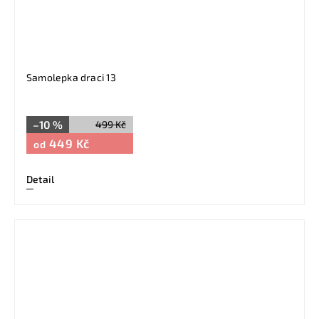
Samolepka draci 13
–10 %
499 Kč
449 Kč
od
Detail