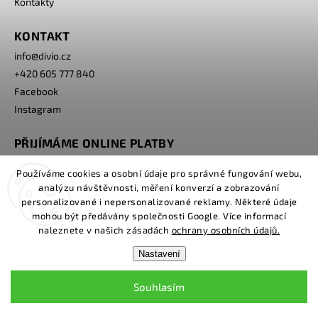
Kontakty
KONTAKT
info
@
divio.cz
+420 605 777 840
Facebook
Instagram
PŘIJÍMÁME ONLINE PLATBY
Používáme cookies a osobní údaje pro správné fungování webu,
analýzu návštěvnosti, měření konverzí a zobrazování
personalizované i nepersonalizované reklamy. Některé údaje
mohou být předávány společnosti Google. Více informací
naleznete v našich zásadách
ochrany osobních údajů.
Nastavení
Copyright 2026
www.divio.cz
. Všechna práva vyhrazena.
Souhlasím
Grafický návrh vytvořil a nakódoval
Shoptak.cz