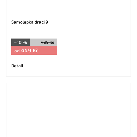
Samolepka draci 9
–10 %
499 Kč
449 Kč
od
Detail