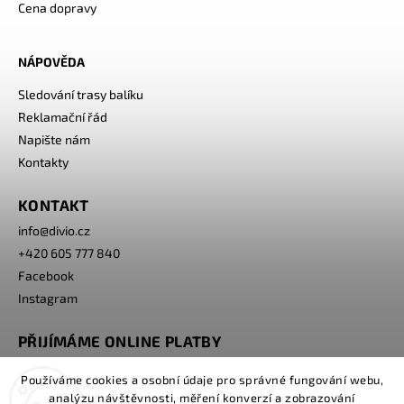
Cena dopravy
NÁPOVĚDA
Sledování trasy balíku
Reklamační řád
Napište nám
Kontakty
KONTAKT
info
@
divio.cz
+420 605 777 840
Facebook
Instagram
PŘIJÍMÁME ONLINE PLATBY
Používáme cookies a osobní údaje pro správné fungování webu,
analýzu návštěvnosti, měření konverzí a zobrazování