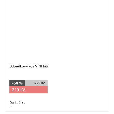
Odpadkový koš VINI bílý
–54 %
479 Kč
219 Kč
Do košíku