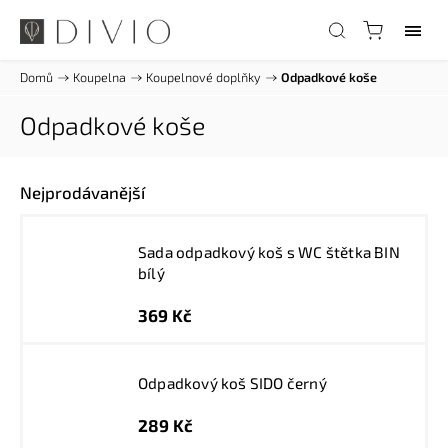
Domů
/
Koupelna
/
Koupelnové doplňky
/
Odpadkové koše
Odpadkové koše
Nejprodávanější
Sada odpadkový koš s WC štětka BIN
bílý
369 Kč
Odpadkový koš SIDO černý
289 Kč