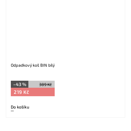
Odpadkový koš BIN bílý
–43 %
389 Kč
219 Kč
Do košíku