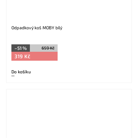
Odpadkový koš MOBY bílý
–51 %
659 Kč
319 Kč
Do košíku