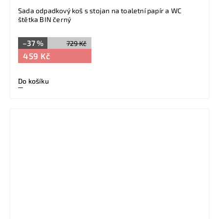
Sada odpadkový koš s stojan na toaletní papír a WC
štětka BIN černý
–37 %
729 Kč
459 Kč
Do košíku