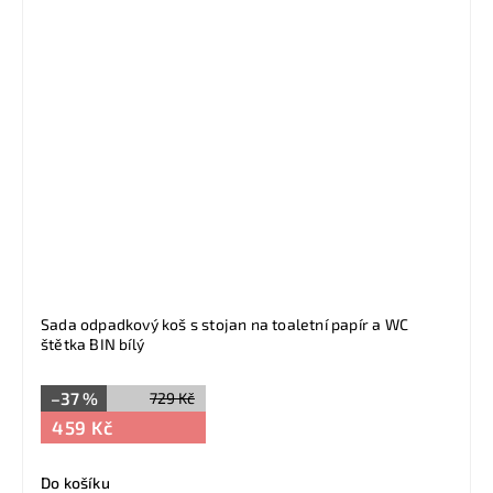
Sada odpadkový koš s stojan na toaletní papír a WC
štětka BIN bílý
–37 %
729 Kč
459 Kč
Do košíku