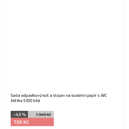
Sada odpadkový koš a stojan na toaletní papír s WC
štětka SIDO bílá
–43 %
1 349 Kč
759 Kč