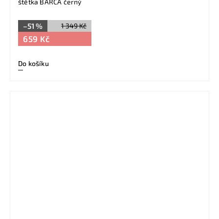
štětka BARCA černý
–51 %
1 349 Kč
659 Kč
Do košíku