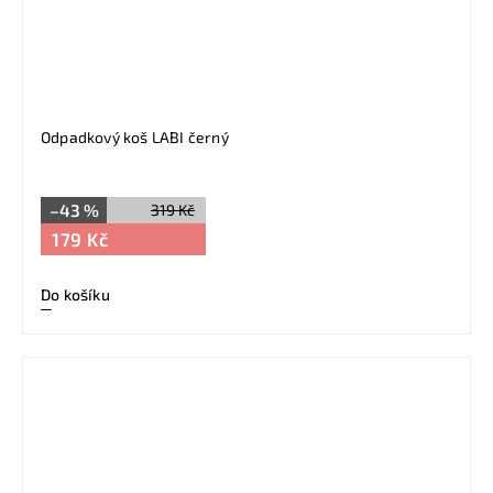
Odpadkový koš LABI černý
–43 %
319 Kč
179 Kč
Do košíku