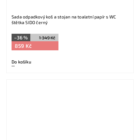
Sada odpadkový koš a stojan na toaletní papír s WC
štětka SIDO černý
–36 %
1 349 Kč
859 Kč
Do košíku