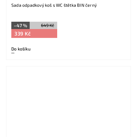
Sada odpadkový koš s WC štětka BIN černý
–47 %
649 Kč
339 Kč
Do košíku