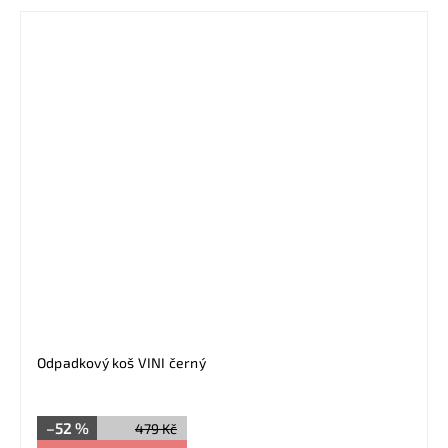
Odpadkový koš VINI černý
–52 %
479 Kč