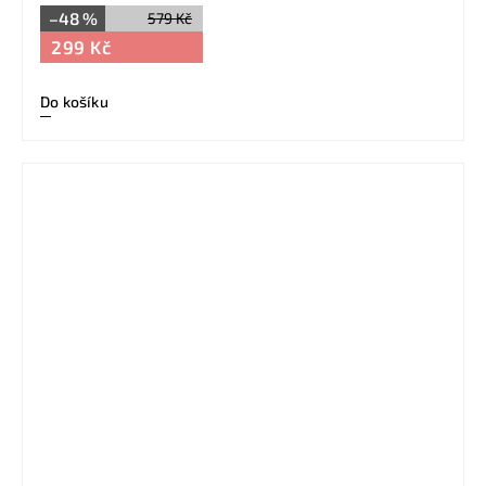
–48 %
579 Kč
299 Kč
Do košíku