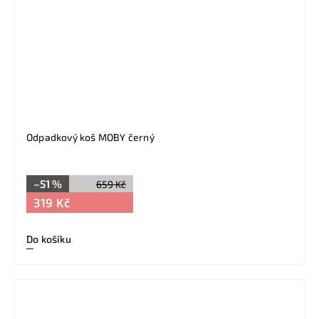
Odpadkový koš MOBY černý
–51 %
659 Kč
319 Kč
Do košíku