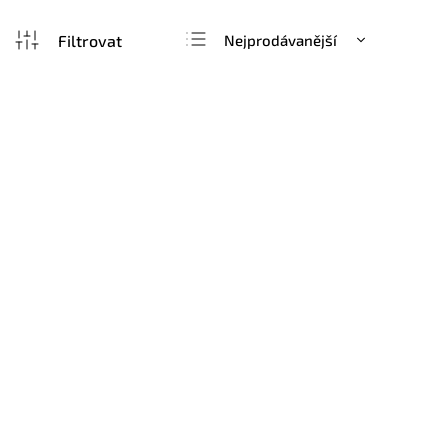
Nejprodávanější
Nejlevnější
Nejdražší
Novinka
Akce
Abecedně
VÝPRODE
Skladem
Koberec Sanderson - ANTHOS
Koberec D
148200 Red Indigo
MARA Mul
–46 %
16 490 Kč
od