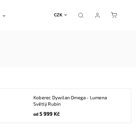
Posilovna a fitness
Fyzioterapie
Nábyte
CZK
Koberec Dywilan Omega - Lumena
Světlý Rubín
5 999 Kč
od