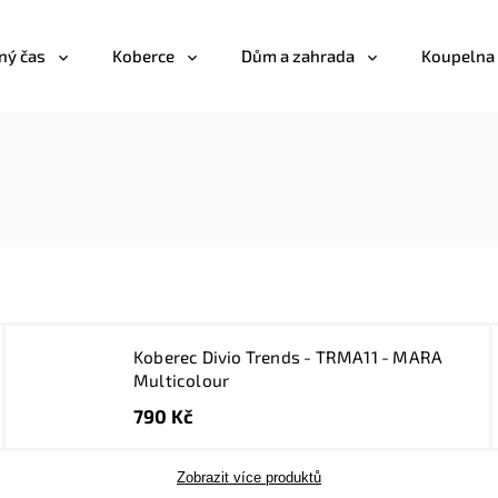
ný čas
Koberce
Dům a zahrada
Koupelna
Koberec Divio Trends - TRMA11 - MARA
Multicolour
790 Kč
Zobrazit více produktů