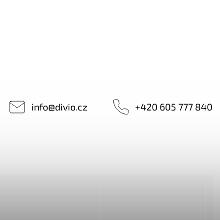
info
@
divio.cz
+420 605 777 840