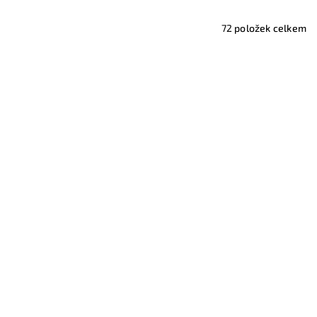
72
položek celkem
 Lumena
Koberec Divio Classic - CLKI03 -
KIRA Multicolour
3 289 Kč
od