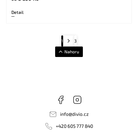
Detail
1
3
Nahoru
Facebook
Instagram
info
@
divio.cz
+420 605 777 840