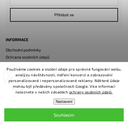
Přihlásit se
INFORMACE
Obchodní podmínky
Ochrana osobních údajů
Soubory Cookies
Používáme cookies a osobní údaje pro správné fungování webu,
Cena dopravy
analýzu návštěvnosti, měření konverzí a zobrazování
personalizované i nepersonalizované reklamy. Některé údaje
mohou být předávány společnosti Google. Více informací
NÁPOVĚDA
naleznete v našich zásadách
ochrany osobních údajů.
Sledování trasy balíku
Nastavení
Reklamační řád
Napište nám
Souhlasím
Kontakty