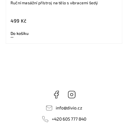
Ruční masážní přístroj na tělo s vibracemi šedý
499 Kč
Do košíku
Facebook
Instagram
info
@
divio.cz
+420 605 777 840