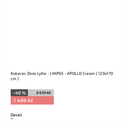
Koberec Divio Lytte - LYAP03 - APOLLO Cream ( 120x170
cm )
–40 %
2 519 Kč
1 499 Kč
Detail