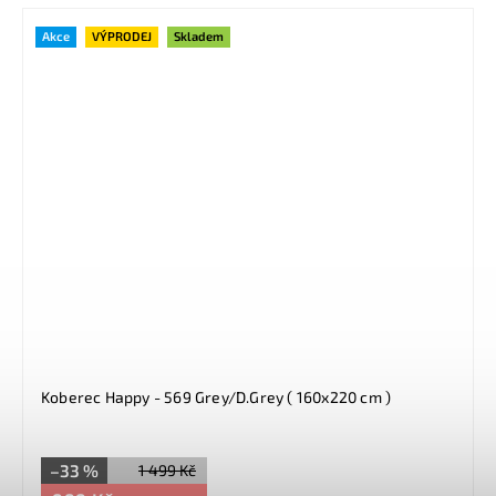
Akce
VÝPRODEJ
Skladem
Koberec Happy - 569 Grey/D.Grey ( 160x220 cm )
–33 %
1 499 Kč