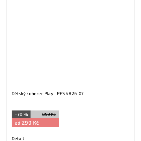
Dětský koberec Play - PES 4826-07
–70 %
899 Kč
299 Kč
od
Detail