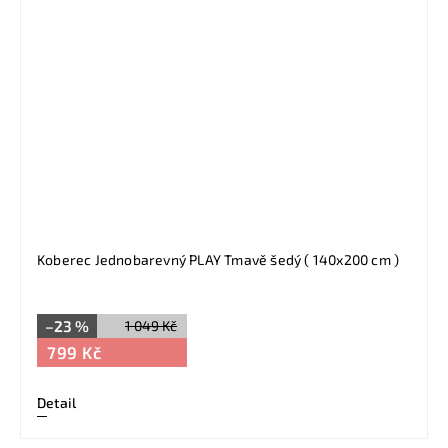
Koberec Jednobarevný PLAY Tmavě šedý ( 140x200 cm )
–23 %
1 049 Kč
799 Kč
Detail