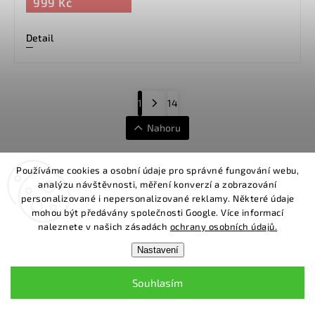
999 Kč
Detail
1
14
Nahoru
Používáme cookies a osobní údaje pro správné fungování webu,
analýzu návštěvnosti, měření konverzí a zobrazování
personalizované i nepersonalizované reklamy. Některé údaje
mohou být předávány společnosti Google. Více informací
naleznete v našich zásadách
ochrany osobních údajů.
Facebook
Instagram
Nastavení
info
@
divio.cz
Souhlasím
+420 605 777 840