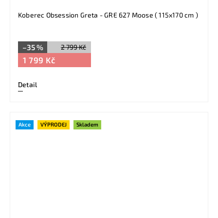
Koberec Obsession Greta - GRE 627 Moose ( 115x170 cm )
–35 %
2 799 Kč
1 799 Kč
Detail
Akce
VÝPRODEJ
Skladem