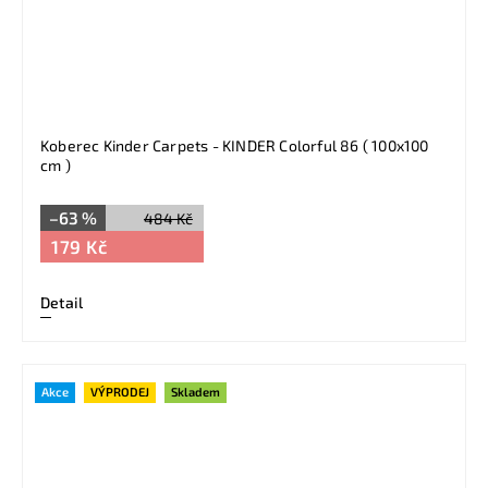
Koberec Kinder Carpets - KINDER Colorful 86 ( 100x100
cm )
–63 %
484 Kč
179 Kč
Detail
Akce
VÝPRODEJ
Skladem