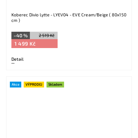
Koberec Divio Lytte - LYEV04 - EVE Cream/Beige ( 80x150
cm )
–40 %
2 519 Kč
1 499 Kč
Detail
Akce
VÝPRODEJ
Skladem