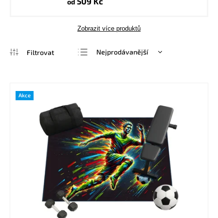
509 Kč
od
Zobrazit více produktů
Nejprodávanější
Nejlevnější
Nejdražší
Akce
Abecedně