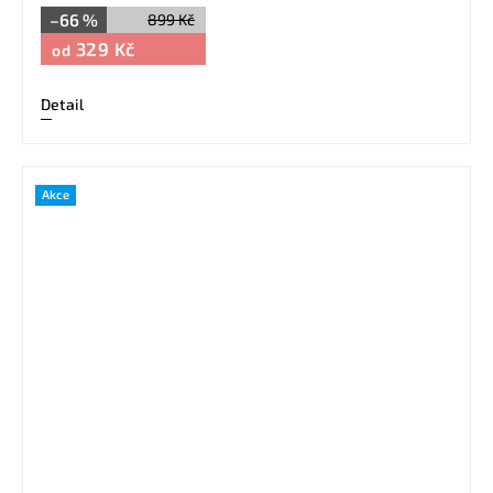
–66 %
899 Kč
329 Kč
od
Detail
Akce