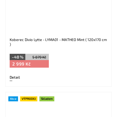
Koberec Divio Lytte - LYMA01 - MATHEO Mint ( 120x170 cm
)
–48 %
5 879 Kč
2 999 Kč
Detail
Akce
VÝPRODEJ
Skladem