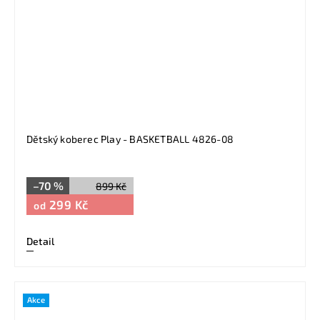
Dětský koberec Play - BASKETBALL 4826-08
–70 %
899 Kč
299 Kč
od
Detail
Akce