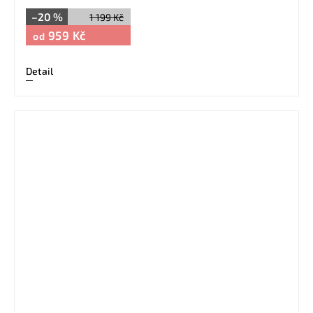
–20 %
1 199 Kč
959 Kč
od
Detail