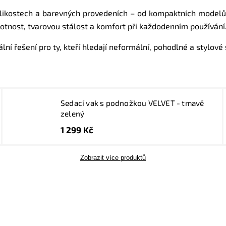
likostech a barevných provedeních – od kompaktních modelů až
životnost, tvarovou stálost a komfort při každodenním používání
ální řešení pro ty, kteří hledají neformální, pohodlné a stylo
Sedací vak s podnožkou VELVET - tmavě
zelený
1 299 Kč
Zobrazit více produktů