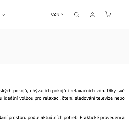
Posilovna a fitness
Fyzioterapie
Nábyte
CZK
ských pokojů, obývacích pokojů i relaxačních zón. Díky své
u ideální volbou pro relaxaci, čtení, sledování televize nebo
ání prostoru podle aktuálních potřeb. Praktické provedení a