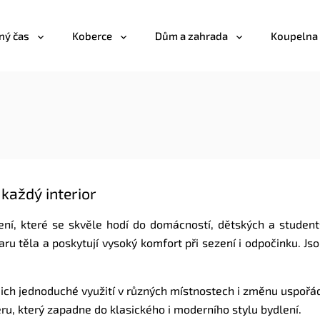
ný čas
Koberce
Dům a zahrada
Koupelna
každý interior
ení, které se skvěle hodí do domácností, dětských a student
aru těla a poskytují vysoký komfort při sezení i odpočinku. Jso
ich jednoduché využití v různých místnostech i změnu uspořád
iéru, který zapadne do klasického i moderního stylu bydlení.