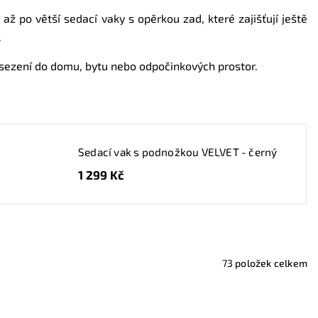
 po větší sedací vaky s opěrkou zad, které zajišťují ještě
.
vé sezení do domu, bytu nebo odpočinkových prostor.
Sedací vak s podnožkou VELVET - černý
1 299 Kč
73
položek celkem