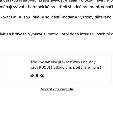
omáhají vytvořit harmonické prostředí vhodné pro hraní, odpoč
dekoracemi a jsou ideální součástí moderní výzdoby dětské
ivitu a hravost. Vyberte si motiv, který dodá interiéru osobitý c
Třídílny dětský plakát růžové balóny,
vzor KD001 ( 30x40 cm, s bílým rámem )
849 Kč
Zobrazit více produktů