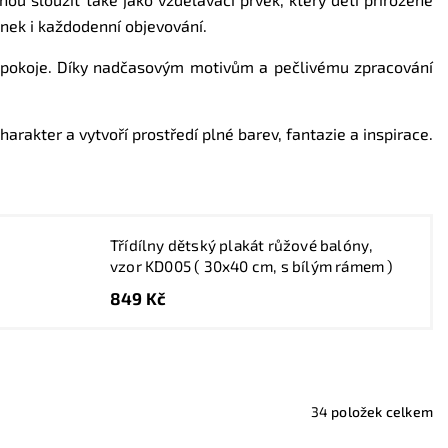
inek i každodenní objevování.
ho pokoje. Díky nadčasovým motivům a pečlivému zpracování
harakter a vytvoří prostředí plné barev, fantazie a inspirace.
Třídílny dětský plakát růžové balóny,
vzor KD005 ( 30x40 cm, s bílým rámem )
849 Kč
34
položek celkem