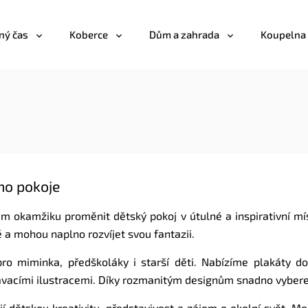
ný čas
Koberce
Dům a zahrada
Koupelna
ho pokoje
m okamžiku proměnit dětský pokoj v útulné a inspirativní mí
ě a mohou naplno rozvíjet svou fantazii.
pro miminka, předškoláky i starší děti. Nabízíme plakáty d
ávacími ilustracemi. Díky rozmanitým designům snadno vyberet
í dětskou kreativitu, představivost a zájem o okolní svět. Moh