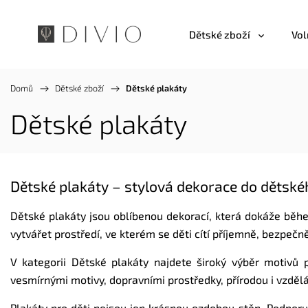
Dětské zboží
Vol
Domů
/
Dětské zboží
/
Dětské plakáty
Dětské plakáty
Dětské plakáty – stylová dekorace do dětské
Dětské plakáty jsou oblíbenou dekorací, která dokáže běhe
vytvářet prostředí, ve kterém se děti cítí příjemně, bezpečn
V kategorii Dětské plakáty najdete široký výběr motivů 
vesmírnými motivy, dopravními prostředky, přírodou i vzděl
Plakáty pro děti nejsou jen krásnou ozdobou stěn. Podporuj