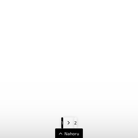
ětský plakát růžové
Třídílny dětský plakát měs
zor KD005
KD023
č
399 Kč
od
Detail
1
2
Nahoru