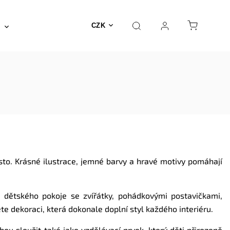
Posilovna a fitness
Fyzioterapie
Nábyte
CZK
sto. Krásné ilustrace, jemné barvy a hravé motivy pomáhají
o dětského pokoje se zvířátky, pohádkovými postavičkami,
e dekoraci, která dokonale doplní styl každého interiéru.
ou sloužit také jako vzdělávací prvek, který děti přirozeně