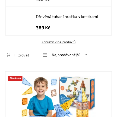
Dřevěná tahací hračka s kostkami
389 Kč
Zobrazit více produktů
Nejprodávanější
Nejlevnější
Nejdražší
Novinka
Abecedně