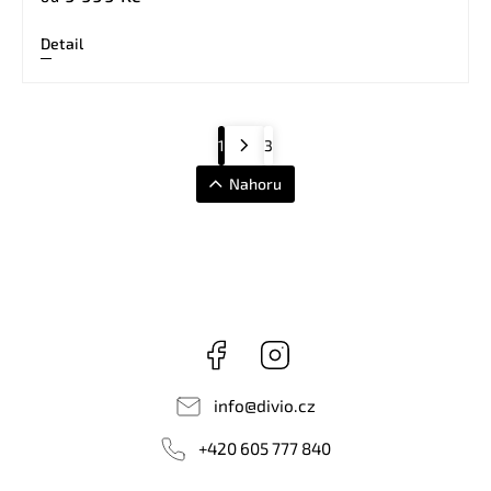
Detail
1
3
Nahoru
Facebook
Instagram
info
@
divio.cz
+420 605 777 840