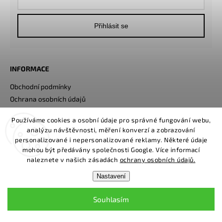
Přihlásit se
INFORMACE
Obchodní podmínky
Ochrana osobních údajů
Soubory Cookies
Používáme cookies a osobní údaje pro správné fungování webu,
Cena dopravy
analýzu návštěvnosti, měření konverzí a zobrazování
personalizované i nepersonalizované reklamy. Některé údaje
mohou být předávány společnosti Google. Více informací
NÁPOVĚDA
naleznete v našich zásadách
ochrany osobních údajů.
Sledování trasy balíku
Nastavení
Reklamační řád
Napište nám
Souhlasím
Kontakty