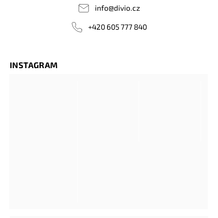
info
@
divio.cz
+420 605 777 840
INSTAGRAM