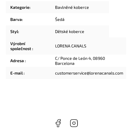
Kategorie
:
Bavlněné koberce
Barva
:
Šedá
Styl
:
Dětské koberce
Výrobní
LORENA CANALS
společnost
:
C/ Ponce de León 4, 08960
Adresa
:
Barcelona
E-mail
:
customerservice@lorenacanals.com
Facebook
Instagram