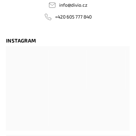
info
@
divio.cz
+420 605 777 840
INSTAGRAM