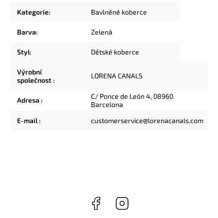
Kategorie
:
Bavlněné koberce
Barva
:
Zelená
Styl
:
Dětské koberce
Výrobní
LORENA CANALS
společnost
:
C/ Ponce de León 4, 08960
Adresa
:
Barcelona
E-mail
:
customerservice@lorenacanals.com
Facebook
Instagram