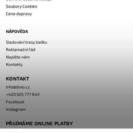
Soubory Cookies
Cena dopravy
NÁPOVĚDA
Sledování trasy balíku
Reklamační řád
Napište nám
Kontakty
KONTAKT
info
@
divio.cz
+420 605 777 840
Facebook
Instagram
PŘIJÍMÁME ONLINE PLATBY