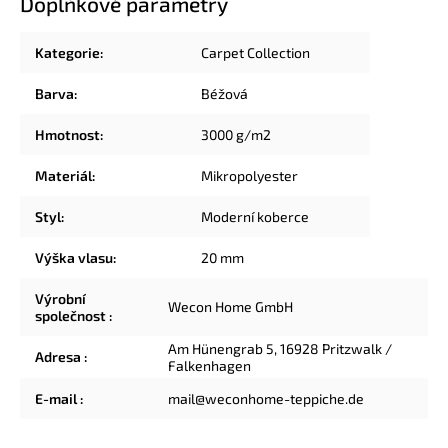
Doplňkové parametry
Kategorie
:
Carpet Collection
Barva
:
Béžová
Hmotnost
:
3000 g/m2
Materiál
:
Mikropolyester
Styl
:
Moderní koberce
Výška vlasu
:
20 mm
Výrobní
Wecon Home GmbH
společnost
:
Am Hünengrab 5, 16928 Pritzwalk /
Adresa
:
Falkenhagen
E-mail
:
mail@weconhome-teppiche.de