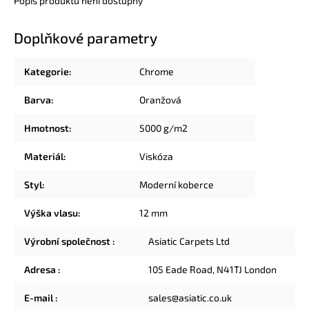
Popis produktu není dostupný
Doplňkové parametry
Kategorie
:
Chrome
Barva
:
Oranžová
Hmotnost
:
5000 g/m2
Materiál
:
Viskóza
Styl
:
Moderní koberce
Výška vlasu
:
12 mm
Výrobní společnost
:
Asiatic Carpets Ltd
Adresa
:
105 Eade Road, N41TJ London
E-mail
:
sales@asiatic.co.uk