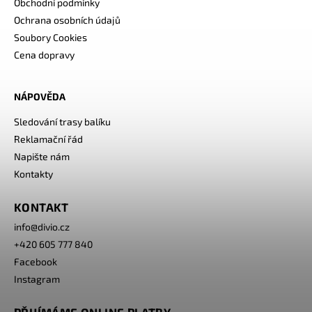
Obchodní podmínky
Ochrana osobních údajů
Soubory Cookies
Cena dopravy
NÁPOVĚDA
Sledování trasy balíku
Reklamační řád
Napište nám
Kontakty
KONTAKT
info
@
divio.cz
+420 605 777 840
Facebook
Instagram
PŘIJÍMÁME ONLINE PLATBY