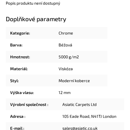
Popis produktu není dostupný
Doplňkové parametry
Kategorie
:
Chrome
Barva
:
Béžová
Hmotnost
:
5000 g/m2
Materiál
:
Viskóza
Styl
:
Moderní koberce
Výška vlasu
:
12 mm
Výrobní společnost
:
Asiatic Carpets Ltd
Adresa
:
105 Eade Road, N41TJ London
E-mail
:
sales@asiatic.co.uk