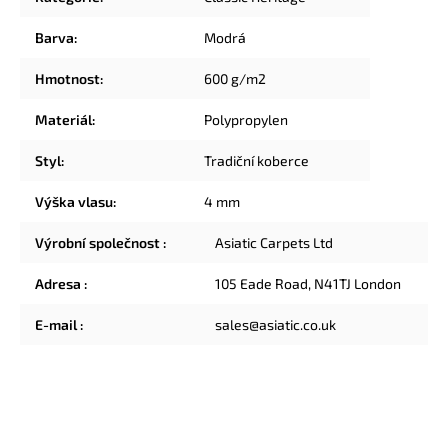
Barva
:
Modrá
Hmotnost
:
600 g/m2
Materiál
:
Polypropylen
Styl
:
Tradiční koberce
Výška vlasu
:
4 mm
Výrobní společnost
:
Asiatic Carpets Ltd
Adresa
:
105 Eade Road, N41TJ London
E-mail
:
sales@asiatic.co.uk