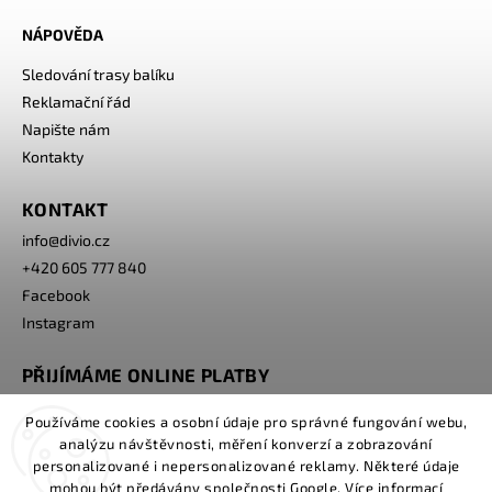
NÁPOVĚDA
Sledování trasy balíku
Reklamační řád
Napište nám
Kontakty
KONTAKT
info
@
divio.cz
+420 605 777 840
Facebook
Instagram
PŘIJÍMÁME ONLINE PLATBY
Používáme cookies a osobní údaje pro správné fungování webu,
analýzu návštěvnosti, měření konverzí a zobrazování
personalizované i nepersonalizované reklamy. Některé údaje
mohou být předávány společnosti Google. Více informací