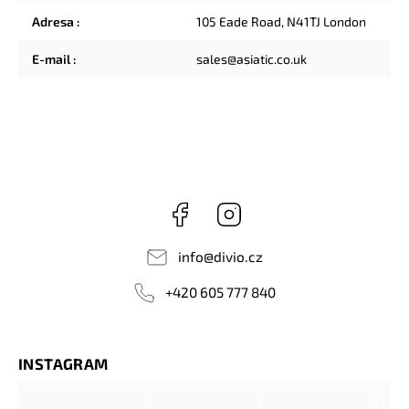
Adresa
:
105 Eade Road, N41TJ London
E-mail
:
sales@asiatic.co.uk
Facebook
Instagram
info
@
divio.cz
+420 605 777 840
INSTAGRAM