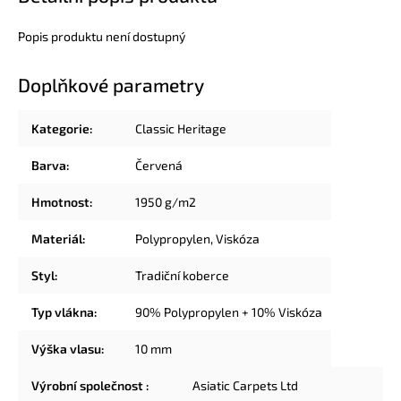
Popis produktu není dostupný
Doplňkové parametry
Kategorie
:
Classic Heritage
Barva
:
Červená
Hmotnost
:
1950 g/m2
Materiál
:
Polypropylen
,
Viskóza
Styl
:
Tradiční koberce
Typ vlákna
:
90% Polypropylen + 10% Viskóza
Výška vlasu
:
10 mm
Výrobní společnost
:
Asiatic Carpets Ltd