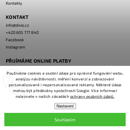
Kontakty
KONTAKT
info
@
divio.cz
+420 605 777 840
Facebook
Instagram
PŘIJÍMÁME ONLINE PLATBY
Používáme cookies a osobní údaje pro správné fungování webu,
analýzu návštěvnosti, měření konverzí a zobrazování
personalizované i nepersonalizované reklamy. Některé údaje
mohou být předávány společnosti Google. Více informací
naleznete v našich zásadách
ochrany osobních údajů.
Nastavení
Copyright 2026
www.divio.cz
. Všechna práva vyhrazena.
Souhlasím
Grafický návrh vytvořil a nakódoval
Shoptak.cz