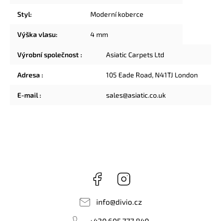
Styl
:
Moderní koberce
Výška vlasu
:
4 mm
Výrobní společnost
:
Asiatic Carpets Ltd
Adresa
:
105 Eade Road, N41TJ London
E-mail
:
sales@asiatic.co.uk
Facebook
Instagram
info
@
divio.cz
+420 605 777 840