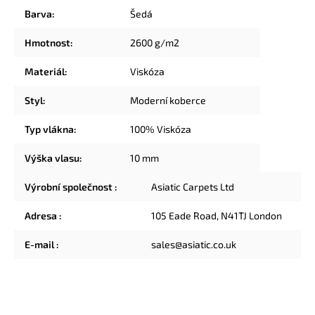
Barva
:
Šedá
Hmotnost
:
2600 g/m2
Materiál
:
Viskóza
Styl
:
Moderní koberce
Typ vlákna
:
100% Viskóza
Výška vlasu
:
10 mm
Výrobní společnost
:
Asiatic Carpets Ltd
Adresa
:
105 Eade Road, N41TJ London
E-mail
:
sales@asiatic.co.uk