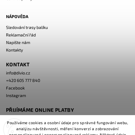
NÁPOVĚDA
Sledování trasy balíku
Reklamační řád
Napište nám
Kontakty
KONTAKT
info
@
divio.cz
+420 605 777 840
Facebook
Instagram
PŘIJÍMÁME ONLINE PLATBY
Používáme cookies a osobní údaje pro správné fungování webu,
analýzu návštěvnosti, měření konverzí a zobrazování
personalizované i nepersonalizované reklamy. Některé údaje