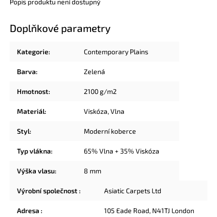
Popis produktu není dostupný
Doplňkové parametry
Kategorie
:
Contemporary Plains
Barva
:
Zelená
Hmotnost
:
2100 g/m2
Materiál
:
Viskóza
,
Vlna
Styl
:
Moderní koberce
Typ vlákna
:
65% Vlna + 35% Viskóza
Výška vlasu
:
8 mm
Výrobní společnost
:
Asiatic Carpets Ltd
Adresa
:
105 Eade Road, N41TJ London