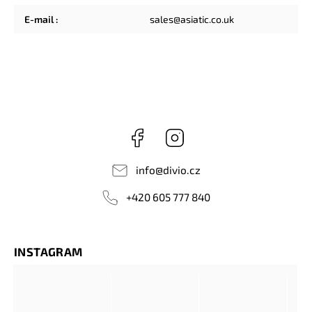
E-mail
:
sales@asiatic.co.uk
Facebook
Instagram
info
@
divio.cz
+420 605 777 840
INSTAGRAM