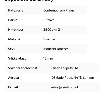
Kategorie
:
Contemporary Plains
Barva
:
Růžová
Hmotnost
:
3800 g/m2
Materiál
:
Viskóza
Styl
:
Moderní koberce
Výška vlasu
:
12 mm
Výrobní společnost
:
Asiatic Carpets Ltd
Adresa
:
105 Eade Road, N41TJ London
E-mail
:
sales@asiatic.co.uk