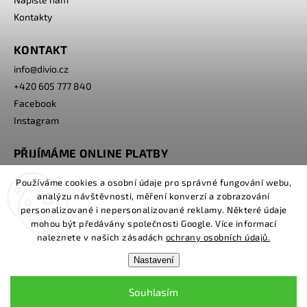
Kontakty
KONTAKT
info
@
divio.cz
+420 605 777 840
Facebook
Instagram
PŘIJÍMÁME ONLINE PLATBY
Používáme cookies a osobní údaje pro správné fungování webu,
analýzu návštěvnosti, měření konverzí a zobrazování
personalizované i nepersonalizované reklamy. Některé údaje
mohou být předávány společnosti Google. Více informací
naleznete v našich zásadách
ochrany osobních údajů.
Nastavení
Copyright 2026
www.divio.cz
. Všechna práva vyhrazena.
Souhlasím
Grafický návrh vytvořil a nakódoval
Shoptak.cz