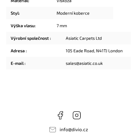
Materiál
:
Viskóza
Styl
:
Moderní koberce
Výška vlasu
:
7 mm
Výrobní společnost
:
Asiatic Carpets Ltd
Adresa
:
105 Eade Road, N41TJ London
E-mail
:
sales@asiatic.co.uk
Facebook
Instagram
info
@
divio.cz