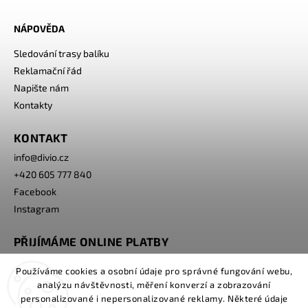
NÁPOVĚDA
Sledování trasy balíku
Reklamační řád
Napište nám
Kontakty
KONTAKT
info
@
divio.cz
+420 605 777 840
Facebook
Instagram
PŘIJÍMÁME ONLINE PLATBY
Používáme cookies a osobní údaje pro správné fungování webu,
analýzu návštěvnosti, měření konverzí a zobrazování
personalizované i nepersonalizované reklamy. Některé údaje