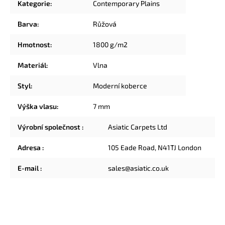
Kategorie
:
Contemporary Plains
Barva
:
Růžová
Hmotnost
:
1800 g/m2
Materiál
:
Vlna
Styl
:
Moderní koberce
Výška vlasu
:
7 mm
Výrobní společnost
:
Asiatic Carpets Ltd
Adresa
:
105 Eade Road, N41TJ London
E-mail
:
sales@asiatic.co.uk