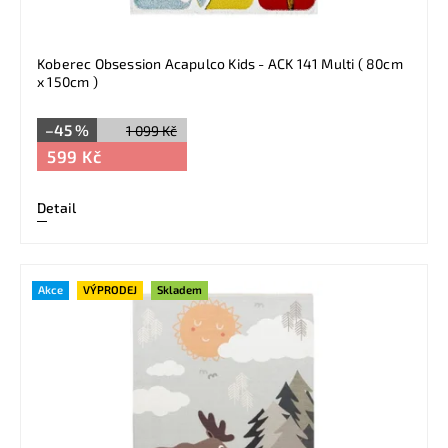
Koberec Obsession Acapulco Kids - ACK 141 Multi ( 80cm
x 150cm )
–45 %
1 099 Kč
599 Kč
Detail
Akce
VÝPRODEJ
Skladem