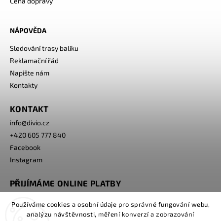
Cena dopravy
NÁPOVĚDA
Sledování trasy balíku
Reklamační řád
Napište nám
Kontakty
KONTAKT
info
@
divio.cz
+420 605 777 840
Facebook
Instagram
PŘIJÍMÁME ONLINE PLATBY
Používáme cookies a osobní údaje pro správné fungování webu,
analýzu návštěvnosti, měření konverzí a zobrazování