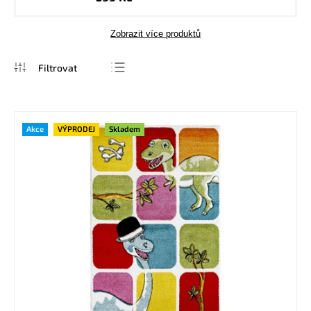
Zobrazit více produktů
Nejprodávanější
Nejlevnější
Akce
VÝPRODEJ
Skladem
Nejdražší
Abecedně