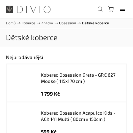
Domů
/
Koberce
/
Značky
/
Obsession
/
Dětské koberce
Dětské koberce
Nejprodávanější
Koberec Obsession Greta - GRE 627
Moose ( 115x170 cm )
1 799 Kč
Koberec Obsession Acapulco Kids -
ACK 141 Multi ( 80cm x 150cm )
599 Kč