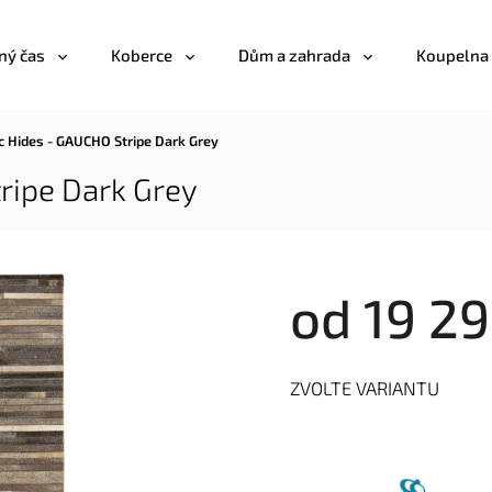
ný čas
Koberce
Dům a zahrada
Koupelna
c Hides - GAUCHO Stripe Dark Grey
ripe Dark Grey
od
19 29
ZVOLTE VARIANTU