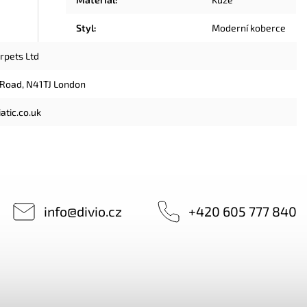
Styl
:
Moderní koberce
arpets Ltd
 Road, N41TJ London
atic.co.uk
info
@
divio.cz
+420 605 777 840