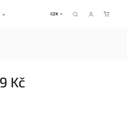
Posilovna a fitness
Fyzioterapie
Nábyte
CZK
9 Kč