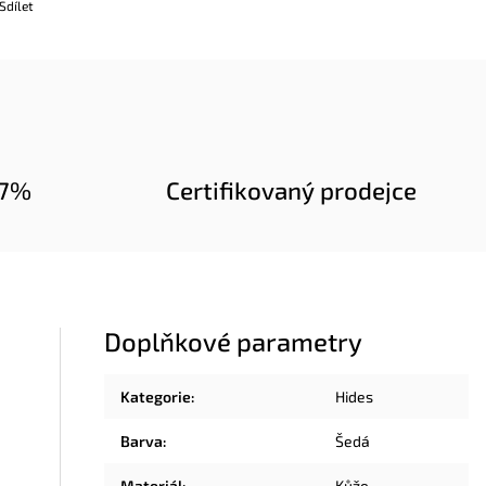
Sdílet
97%
Certifikovaný prodejce
Doplňkové parametry
Kategorie
:
Hides
Barva
:
Šedá
Materiál
:
Kůže