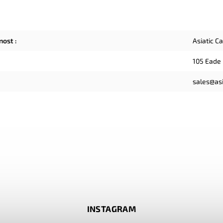
čnost
:
Asiatic C
105 Eade
sales@asi
INSTAGRAM