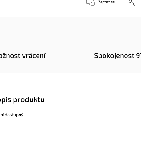
Zeptat se
žnost vrácení
Spokojenost 
opis produktu
ení dostupný