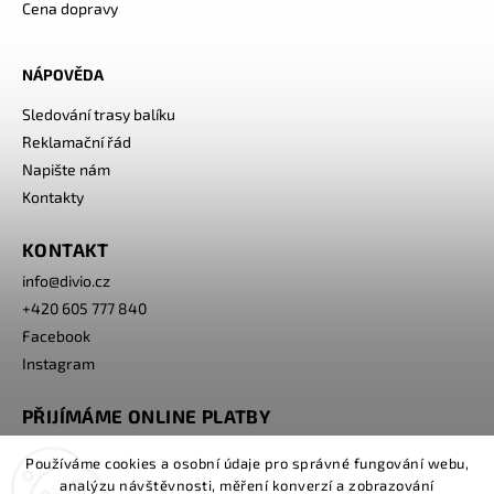
Cena dopravy
NÁPOVĚDA
Sledování trasy balíku
Reklamační řád
Napište nám
Kontakty
KONTAKT
info
@
divio.cz
+420 605 777 840
Facebook
Instagram
PŘIJÍMÁME ONLINE PLATBY
Používáme cookies a osobní údaje pro správné fungování webu,
analýzu návštěvnosti, měření konverzí a zobrazování