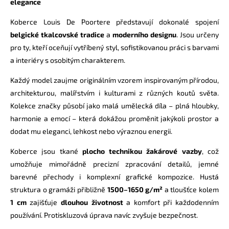
elegance
Koberce Louis De Poortere představují dokonalé spojení
belgické tkalcovské
tradice
a
moderního designu
. Jsou určeny
pro ty, kteří oceňují vytříbený styl, sofistikovanou práci s barvami
a interiéry s osobitým charakterem.
Každý model zaujme originálním vzorem inspirovaným přírodou,
architekturou, malířstvím i kulturami z různých koutů světa.
Kolekce značky působí jako malá umělecká díla – plná hloubky,
harmonie a emocí – která dokážou proměnit jakýkoli prostor a
dodat mu eleganci, lehkost nebo výraznou energii.
Koberce jsou tkané
plocho technikou žakárové vazby
, což
umožňuje mimořádně precizní zpracování detailů, jemné
barevné přechody i komplexní grafické kompozice. Hustá
struktura o gramáži přibližně
1500–1650 g/m²
a tloušťce kolem
1 cm
zajišťuje
dlouhou životnost
a komfort při každodenním
používání. Protiskluzová úprava navíc zvyšuje bezpečnost.