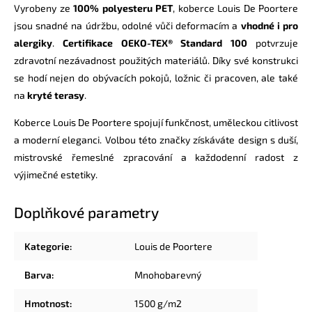
Vyrobeny ze
100% polyesteru PET
, koberce Louis De Poortere
jsou snadné na údržbu, odolné vůči deformacím a
vhodné i pro
alergiky
.
Certifikace OEKO-TEX® Standard 100
potvrzuje
zdravotní nezávadnost použitých materiálů. Díky své konstrukci
se hodí nejen do obývacích pokojů, ložnic či pracoven, ale také
na
kryté terasy
.
Koberce Louis De Poortere spojují funkčnost, uměleckou citlivost
a moderní eleganci. Volbou této značky získáváte design s duší,
mistrovské řemeslné zpracování a každodenní radost z
výjimečné estetiky.
Doplňkové parametry
Kategorie
:
Louis de Poortere
Barva
:
Mnohobarevný
Hmotnost
:
1500 g/m2