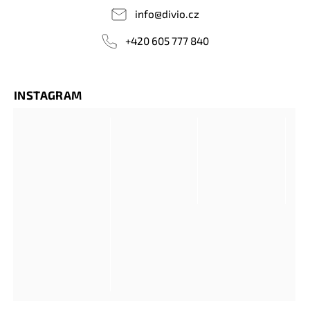
info
@
divio.cz
+420 605 777 840
INSTAGRAM