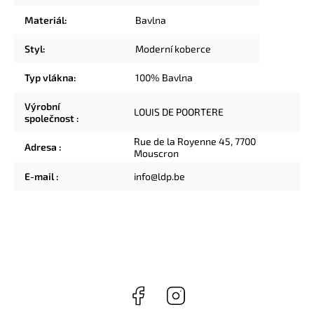
Materiál
:
Bavlna
Styl
:
Moderní koberce
Typ vlákna
:
100% Bavlna
Výrobní
LOUIS DE POORTERE
společnost
:
Rue de la Royenne 45, 7700
Adresa
:
Mouscron
E-mail
:
info@ldp.be
Facebook
Instagram