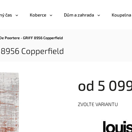
ný čas
Koberce
Dům a zahrada
Koupelna
De Poortere - GRIFF 8956 Copperfield
 8956 Copperfield
od
5 099
ZVOLTE VARIANTU