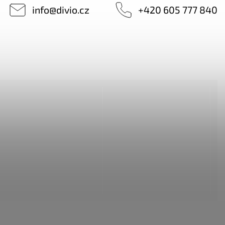
info
@
divio.cz
+420 605 777 840