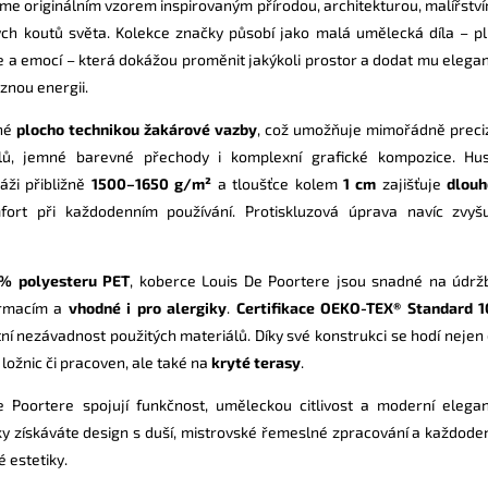
e originálním vzorem inspirovaným přírodou, architekturou, malířství
ých koutů světa. Kolekce značky působí jako malá umělecká díla – p
 a emocí – která dokážou proměnit jakýkoli prostor a dodat mu elegan
znou energii.
ané
plocho technikou žakárové vazby
, což umožňuje mimořádně preci
ilů, jemné barevné přechody i komplexní grafické kompozice. Hu
áži přibližně
1500–1650 g/m²
a tloušťce kolem
1 cm
zajišťuje
dlou
rt při každodenním používání. Protiskluzová úprava navíc zvyš
% polyesteru PET
, koberce Louis De Poortere jsou snadné na údrž
ormacím a
vhodné i pro alergiky
.
Certifikace OEKO-TEX® Standard 
ní nezávadnost použitých materiálů. Díky své konstrukci se hodí nejen
ložnic či pracoven, ale také na
kryté terasy
.
 Poortere spojují funkčnost, uměleckou citlivost a moderní elegan
y získáváte design s duší, mistrovské řemeslné zpracování a každode
 estetiky.