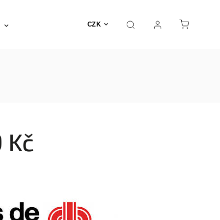
Posilovna a fitness
Fyzioterapie
Nábyte
CZK
 Kč