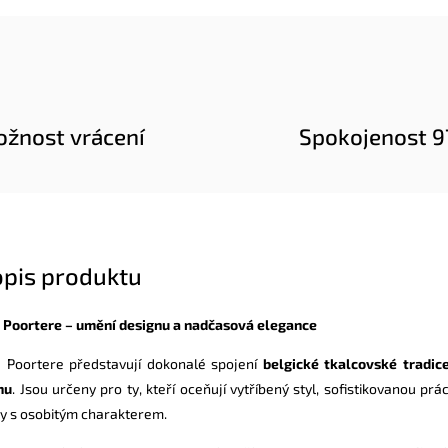
žnost vrácení
Spokojenost 
opis produktu
 Poortere – umění designu a nadčasová elegance
 Poortere představují dokonalé spojení
belgické tkalcovské
tradic
nu
. Jsou určeny pro ty, kteří oceňují vytříbený styl, sofistikovanou prác
ry s osobitým charakterem.