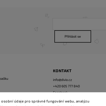
Přihlásit se
KONTAKT
balíku
info
@
divio.cz
+420 605 777 840
Facebook
Instagram
 osobní údaje pro správné fungování webu, analýzu