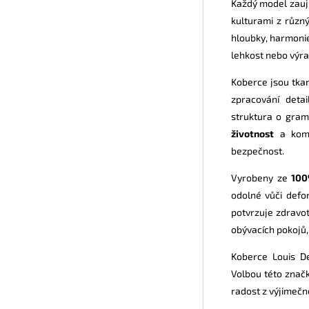
Každý model zaujm
kulturami z různ
hloubky, harmonie
lehkost nebo výra
Koberce jsou tk
zpracování deta
struktura o gram
životnost
a komfo
bezpečnost.
Vyrobeny ze
100
odolné vůči def
potvrzuje zdravot
obývacích pokojů, 
Koberce Louis De
Volbou této značk
radost z výjimečné