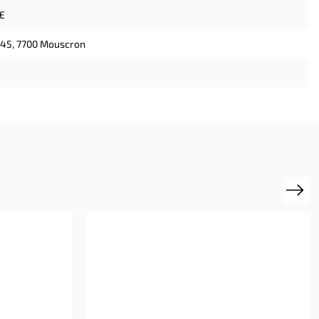
E
 45, 7700 Mouscron
Next