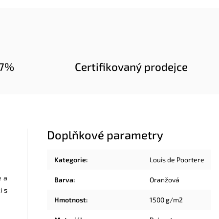
97%
Certifikovaný prodejce
Doplňkové parametry
Kategorie
:
Louis de Poortere
e
a
Barva
:
Oranžová
i s
Hmotnost
:
1500 g/m2