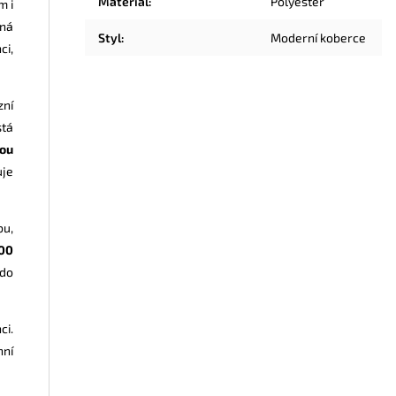
Materiál
:
Polyester
m i
lná
Styl
:
Moderní koberce
ci,
zní
stá
hou
uje
bu,
100
 do
ci.
nní