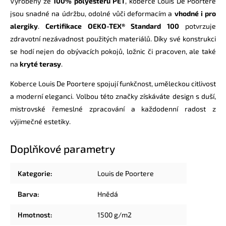
Vyrobeny ze
100% polyesteru PET
, koberce Louis De Poortere
jsou snadné na údržbu, odolné vůči deformacím a
vhodné i pro
alergiky
.
Certifikace OEKO-TEX® Standard 100
potvrzuje
zdravotní nezávadnost použitých materiálů. Díky své konstrukci
se hodí nejen do obývacích pokojů, ložnic či pracoven, ale také
na
kryté terasy
.
Koberce Louis De Poortere spojují funkčnost, uměleckou citlivost
a moderní eleganci. Volbou této značky získáváte design s duší,
mistrovské řemeslné zpracování a každodenní radost z
výjimečné estetiky.
Doplňkové parametry
Kategorie
:
Louis de Poortere
Barva
:
Hnědá
Hmotnost
:
1500 g/m2