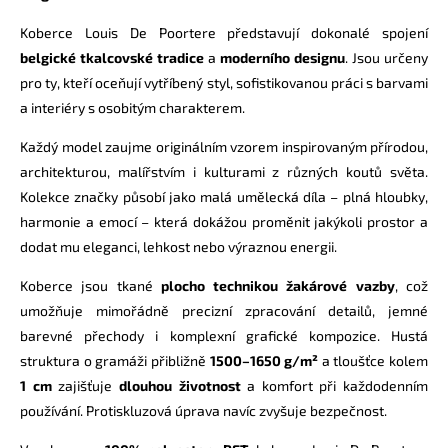
Koberce Louis De Poortere představují dokonalé spojení
belgické tkalcovské
tradice
a
moderního designu
. Jsou určeny
pro ty, kteří oceňují vytříbený styl, sofistikovanou práci s barvami
a interiéry s osobitým charakterem.
Každý model zaujme originálním vzorem inspirovaným přírodou,
architekturou, malířstvím i kulturami z různých koutů světa.
Kolekce značky působí jako malá umělecká díla – plná hloubky,
harmonie a emocí – která dokážou proměnit jakýkoli prostor a
dodat mu eleganci, lehkost nebo výraznou energii.
Koberce jsou tkané
plocho technikou žakárové vazby
, což
umožňuje mimořádně precizní zpracování detailů, jemné
barevné přechody i komplexní grafické kompozice. Hustá
struktura o gramáži přibližně
1500–1650 g/m²
a tloušťce kolem
1 cm
zajišťuje
dlouhou životnost
a komfort při každodenním
používání. Protiskluzová úprava navíc zvyšuje bezpečnost.