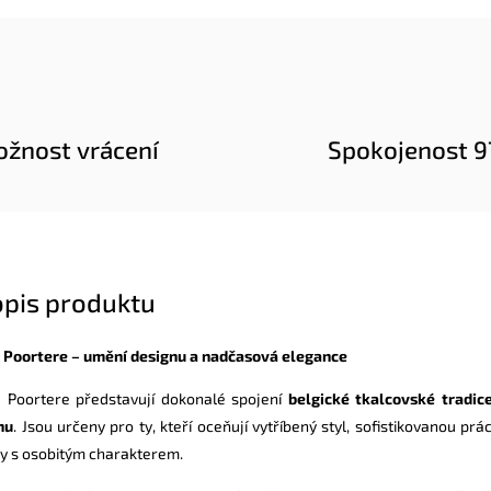
žnost vrácení
Spokojenost 
opis produktu
 Poortere – umění designu a nadčasová elegance
 Poortere představují dokonalé spojení
belgické tkalcovské
tradic
nu
. Jsou určeny pro ty, kteří oceňují vytříbený styl, sofistikovanou prác
ry s osobitým charakterem.