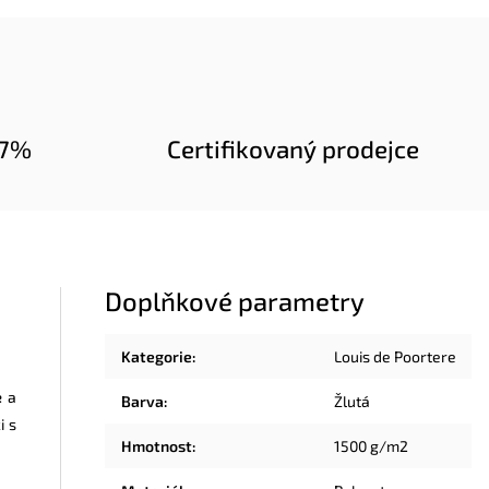
97%
Certifikovaný prodejce
Doplňkové parametry
Kategorie
:
Louis de Poortere
e
a
Barva
:
Žlutá
i s
Hmotnost
:
1500 g/m2