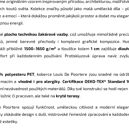
e originálním vzorem inspirovaným přírodou, architekturou, malířství
ých koutů světa. Kolekce značky působí jako malá umělecká díla – p
 a emocí – která dokážou proměnit jakýkoli prostor a dodat mu elegan
znou energii.
ané
plocho technikou žakárové vazby
, což umožňuje mimořádně preci
ilů, jemné barevné přechody i komplexní grafické kompozice. Hu
áži přibližně
1500–1650 g/m²
a tloušťce kolem
1 cm
zajišťuje
dlou
rt při každodenním používání. Protiskluzová úprava navíc zvyš
% polyesteru PET
, koberce Louis De Poortere jsou snadné na údrž
ormacím a
vhodné i pro alergiky
.
Certifikace OEKO-TEX® Standard 
ní nezávadnost použitých materiálů. Díky své konstrukci se hodí nejen
ložnic či pracoven, ale také na
kryté terasy
.
 Poortere spojují funkčnost, uměleckou citlivost a moderní elegan
y získáváte design s duší, mistrovské řemeslné zpracování a každode
 estetiky.