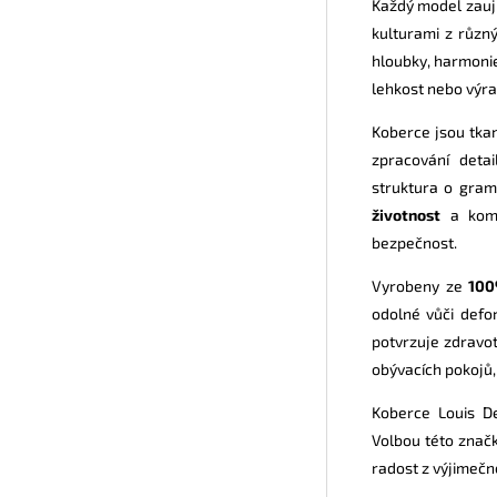
Každý model zaujm
kulturami z různ
hloubky, harmonie
lehkost nebo výra
Koberce jsou tk
zpracování deta
struktura o gram
životnost
a komfo
bezpečnost.
Vyrobeny ze
100
odolné vůči def
potvrzuje zdravot
obývacích pokojů, 
Koberce Louis De
Volbou této značk
radost z výjimečné