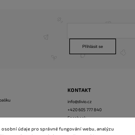
Přihlásit se
KONTAKT
balíku
info
@
divio.cz
+420 605 777 840
Facebook
Instagram
 osobní údaje pro správné fungování webu, analýzu