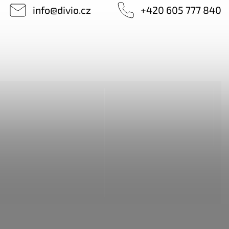
info
@
divio.cz
+420 605 777 840