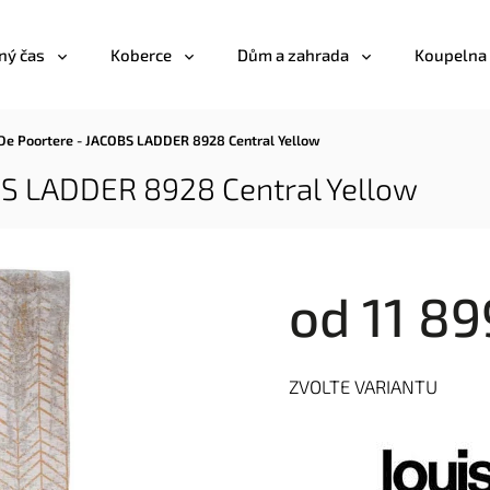
ný čas
Koberce
Dům a zahrada
Koupelna
 De Poortere - JACOBS LADDER 8928 Central Yellow
BS LADDER 8928 Central Yellow
od
11 89
ZVOLTE VARIANTU