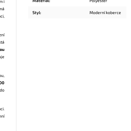
Materiál
:
Polyester
m i
lná
Styl
:
Moderní koberce
ci,
zní
stá
hou
uje
bu,
100
 do
ci.
nní