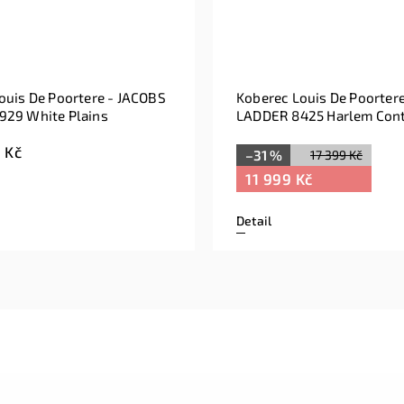
ouis De Poortere - JACOBS
Koberec Louis De Poorter
29 White Plains
LADDER 8425 Harlem Cont
170x240 cm )
 Kč
–31 %
17 399 Kč
11 999 Kč
Detail