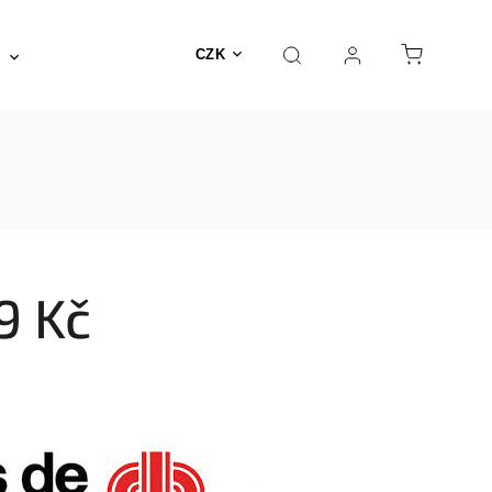
Posilovna a fitness
Fyzioterapie
Nábyte
CZK
9 Kč