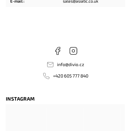
E-mail
:
sales@asiatic.co.uk
Facebook
Instagram
info
@
divio.cz
+420 605 777 840
INSTAGRAM