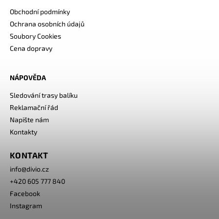
Obchodní podmínky
Ochrana osobních údajů
Soubory Cookies
Cena dopravy
NÁPOVĚDA
Sledování trasy balíku
Reklamační řád
Napište nám
Kontakty
KONTAKT
info
@
divio.cz
+420 605 777 840
Facebook
Instagram