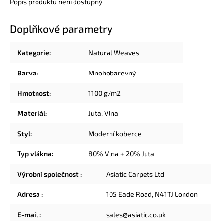
Popis produktu není dostupný
Doplňkové parametry
Kategorie
:
Natural Weaves
Barva
:
Mnohobarevný
Hmotnost
:
1100 g/m2
Materiál
:
Juta
,
Vlna
Styl
:
Moderní koberce
Typ vlákna
:
80% Vlna + 20% Juta
Výrobní společnost
:
Asiatic Carpets Ltd
Adresa
:
105 Eade Road, N41TJ London
E-mail
:
sales@asiatic.co.uk