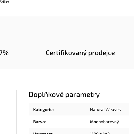
Sdílet
97%
Certifikovaný prodejce
Doplňkové parametry
Kategorie
:
Natural Weaves
Barva
:
Mnohobarevný
Hmotnost
:
1100 g/m2