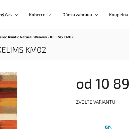
ný čas
Koberce
Dům a zahrada
Koupelna
erec Asiatic Natural Weaves - KELIMS KM02
 KELIMS KM02
od
10 89
ZVOLTE VARIANTU