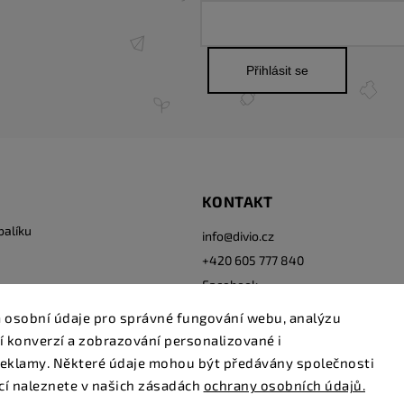
Přihlásit se
KONTAKT
balíku
info
@
divio.cz
+420 605 777 840
Facebook
Instagram
 osobní údaje pro správné fungování webu, analýzu
í konverzí a zobrazování personalizované i
eklamy. Některé údaje mohou být předávány společnosti
cí naleznete v našich zásadách
ochrany osobních údajů.
Copyright 2026
www.divio.cz
. Všechna práva vyhrazena.