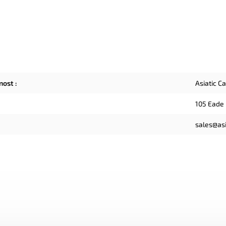
čnost
:
Asiatic C
105 Eade
sales@asi