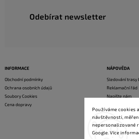
Odebírat newsletter
INFORMACE
NÁPOVĚDA
Obchodní podmínky
Sledování trasy 
Ochrana osobních údajů
Reklamační řád
Soubory Cookies
Napište nám
Cena dopravy
Kontakty
Používáme cookies a
návštěvnosti, měřen
nepersonalizované r
Google. Více informa