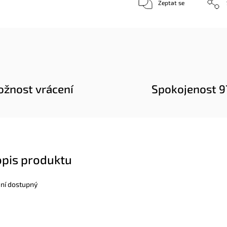
Zeptat se
žnost vrácení
Spokojenost 
opis produktu
ení dostupný