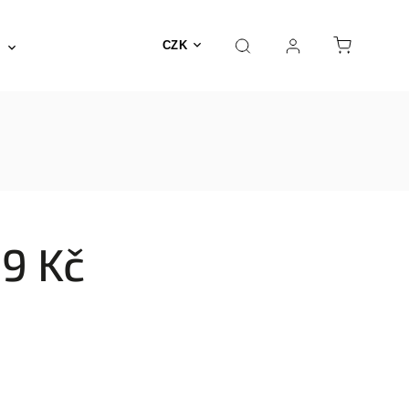
Posilovna a fitness
Fyzioterapie
Nábyte
CZK
9 Kč