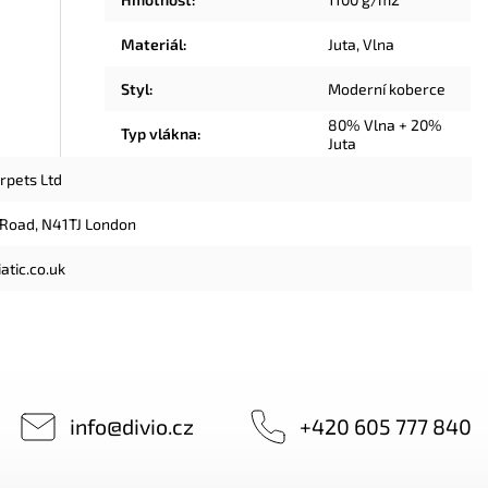
Materiál
:
Juta
,
Vlna
Styl
:
Moderní koberce
80% Vlna + 20%
Typ vlákna
:
Juta
arpets Ltd
 Road, N41TJ London
atic.co.uk
info
@
divio.cz
+420 605 777 840