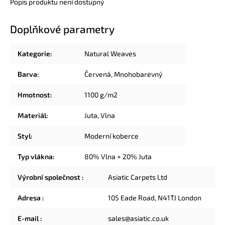
Popis produktu není dostupný
Doplňkové parametry
Kategorie
:
Natural Weaves
Barva
:
Červená
,
Mnohobarevný
Hmotnost
:
1100 g/m2
Materiál
:
Juta
,
Vlna
Styl
:
Moderní koberce
Typ vlákna
:
80% Vlna + 20% Juta
Výrobní společnost
:
Asiatic Carpets Ltd
Adresa
:
105 Eade Road, N41TJ London
E-mail
:
sales@asiatic.co.uk