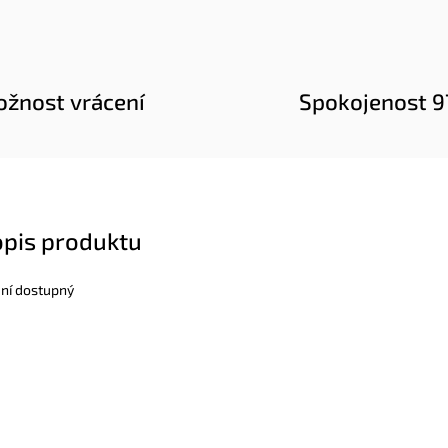
žnost vrácení
Spokojenost 
opis produktu
ení dostupný