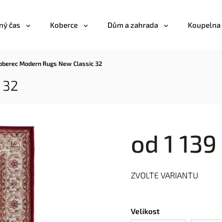
ný čas
Koberce
Dům a zahrada
Koupelna
oberec Modern Rugs New Classic 32
 32
od
1 139
ZVOLTE VARIANTU
Velikost