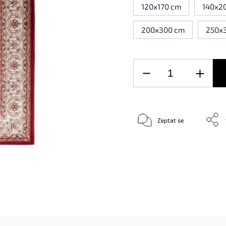
120x170 cm
140x2
200x300 cm
250x
Zeptat se