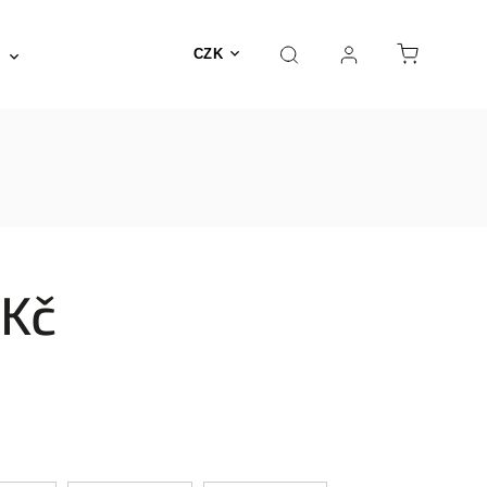
Posilovna a fitness
Fyzioterapie
Nábyte
CZK
 Kč