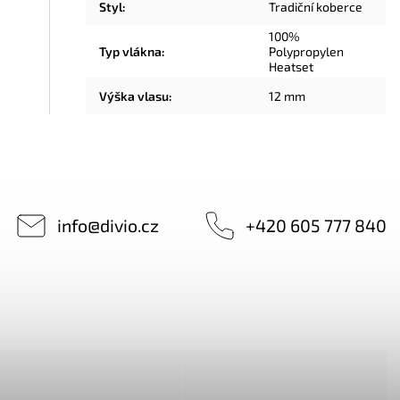
Styl
:
Tradiční koberce
100%
Typ vlákna
:
Polypropylen
Heatset
Výška vlasu
:
12 mm
info
@
divio.cz
+420 605 777 840