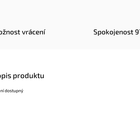
žnost vrácení
Spokojenost 
opis produktu
ení dostupný