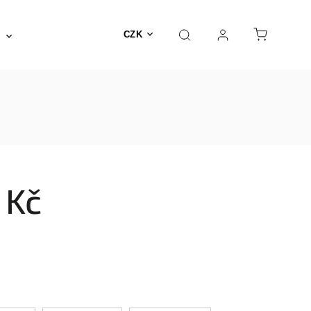
Posilovna a fitness
Fyzioterapie
Nábyte
CZK
 Kč