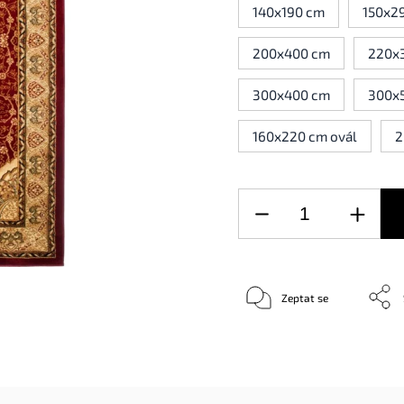
140x190 cm
150x2
200x400 cm
220x
300x400 cm
300x
160x220 cm ovál
2
Zeptat se