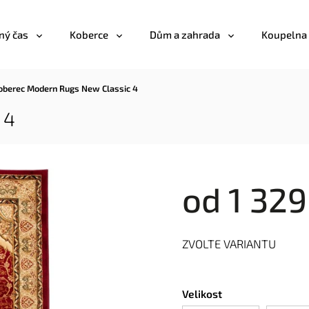
ný čas
Koberce
Dům a zahrada
Koupelna
oberec Modern Rugs New Classic 4
 4
od
1 329
ZVOLTE VARIANTU
Velikost