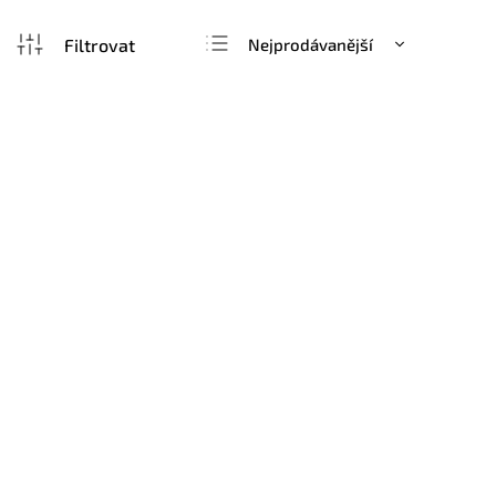
Nejprodávanější
Nejlevnější
Nejdražší
Novinka
Abecedně
Organizér do dětské postýlky, vzor
Organizér
778
749
299 Kč
299 Kč