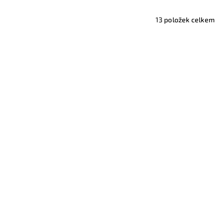
13
položek celkem
Novinka
lky, vzor
Organizér do dětské postýlky, vzor
753
299 Kč