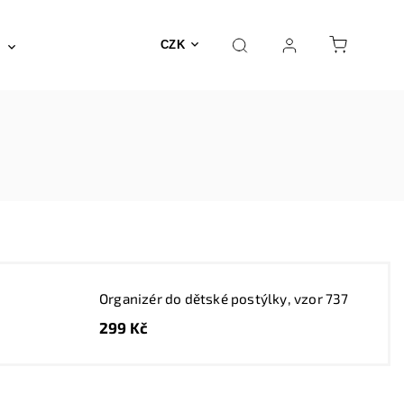
Posilovna a fitness
Fyzioterapie
Nábyte
CZK
Organizér do dětské postýlky, vzor 737
299 Kč