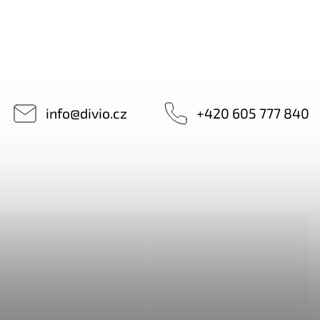
info
@
divio.cz
+420 605 777 840