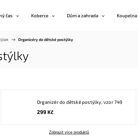
ný čas
Koberce
Dům a zahrada
Koupelna
týlek
/
Organizéry do dětské postýlky
stýlky
Organizér do dětské postýlky, vzor 749
299 Kč
Zobrazit více produktů