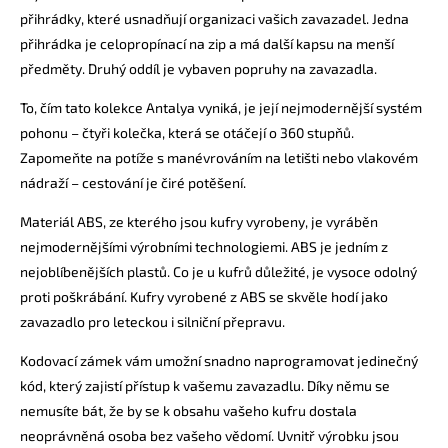
přihrádky, které usnadňují organizaci vašich zavazadel. Jedna
přihrádka je celopropínací na zip a má další kapsu na menší
předměty. Druhý oddíl je vybaven popruhy na zavazadla.
To, čím tato kolekce Antalya vyniká, je její nejmodernější systém
pohonu – čtyři kolečka, která se otáčejí o 360 stupňů.
Zapomeňte na potíže s manévrováním na letišti nebo vlakovém
nádraží – cestování je čiré potěšení.
Materiál ABS, ze kterého jsou kufry vyrobeny, je vyráběn
nejmodernějšími výrobními technologiemi. ABS je jedním z
nejoblíbenějších plastů. Co je u kufrů důležité, je vysoce odolný
proti poškrábání. Kufry vyrobené z ABS se skvěle hodí jako
zavazadlo pro leteckou i silniční přepravu.
Kodovací zámek vám umožní snadno naprogramovat jedinečný
kód, který zajistí přístup k vašemu zavazadlu. Díky němu se
nemusíte bát, že by se k obsahu vašeho kufru dostala
neoprávněná osoba bez vašeho vědomí. Uvnitř výrobku jsou