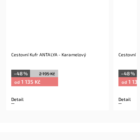
Cestovní Kufr ANTALYA - Karamelový
Cestovní 
–48 %
–48 %
2 195 Kč
1 135 Kč
1 135
od
od
Detail
Detail