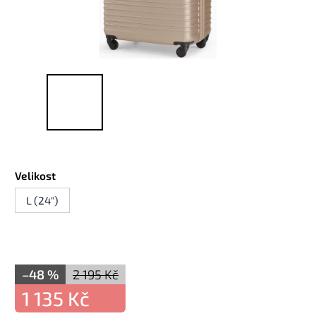
Velikost
L (24")
–48 %
2 195 Kč
1 135 Kč