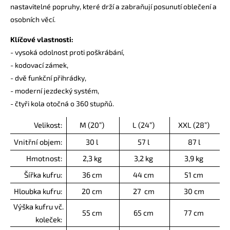
nastavitelné popruhy, které drží a zabraňují posunutí oblečení a
osobních věcí.
Klíčové vlastnosti:
- vysoká odolnost proti poškrábání,
- kodovací zámek,
- dvě funkční přihrádky,
- moderní jezdecký systém,
- čtyři kola otočná o 360 stupňů.
Velikost:
M (20”)
L (24”)
XXL (28”)
Vnitřní objem:
30 l
57 l
87 l
Hmotnost:
2,3 kg
3,2 kg
3,9 kg
Šířka kufru:
36 cm
44 cm
51 cm
Hloubka kufru:
20 cm
27 cm
30 cm
Výška kufru vč.
55 cm
65 cm
77 cm
koleček: