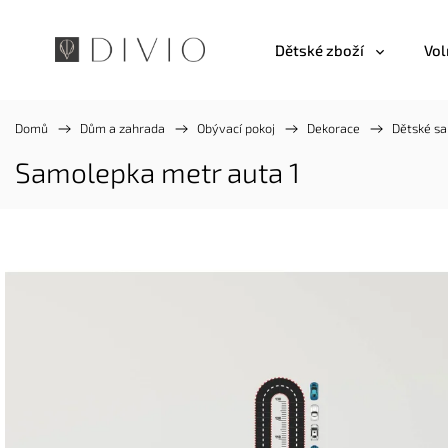
Dětské zboží
Vol
Domů
/
Dům a zahrada
/
Obývací pokoj
/
Dekorace
/
Dětské s
Samolepka metr auta 1