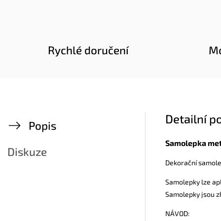
Rychlé doručení
Mo
Detailní p
Popis
Samolepka met
Diskuze
Dekorační samolep
Samolepky lze apli
Samolepky jsou zh
NÁVOD: