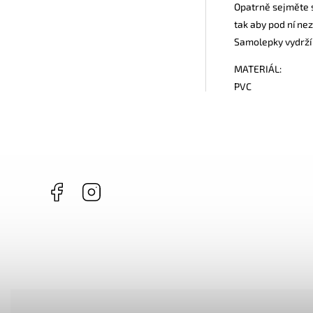
Opatrně sejměte s
tak aby pod ní ne
Samolepky vydrží 
MATERIÁL:
PVC
Facebook
Instagram