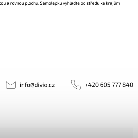
tou a rovnou plochu. Samolepku vyhlaďte od středu ke krajům
info
@
divio.cz
+420 605 777 840