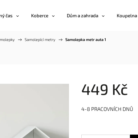
ný čas
Koberce
Dům a zahrada
Koupelna
amolepky
/
Samolepící metry
/
Samolepka metr auta 1
449 Kč
4-8 PRACOVNÍCH DNŮ