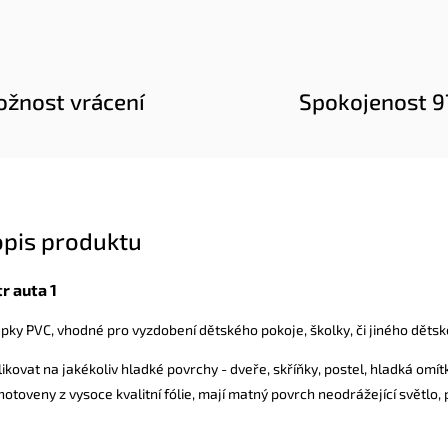
žnost vrácení
Spokojenost 
opis produktu
r auta 1
ky PVC, vhodné pro vyzdobení dětského pokoje, školky, či jiného dětsk
kovat na jakékoliv hladké povrchy - dveře, skříňky, postel, hladká omítk
otoveny z vysoce kvalitní fólie, mají matný povrch neodrážející světlo,