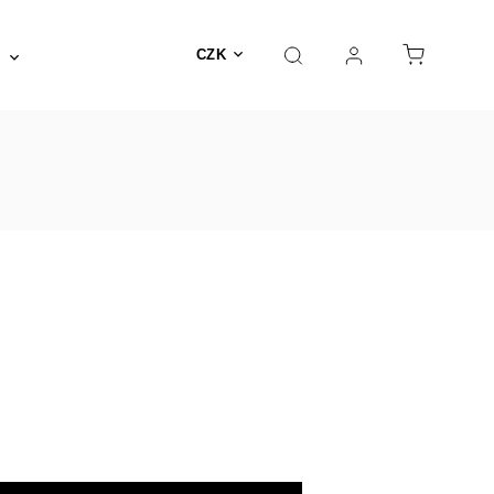
Posilovna a fitness
Fyzioterapie
Nábyte
CZK