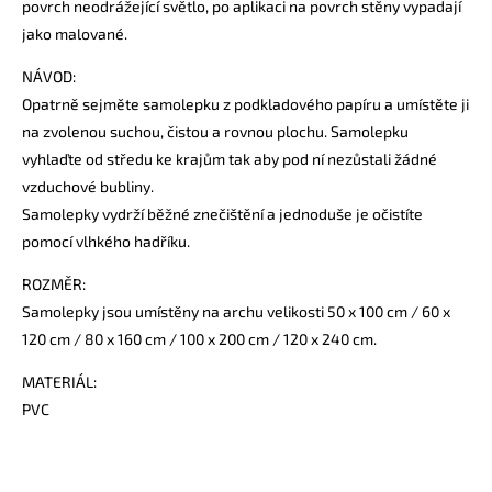
povrch neodrážející světlo, po aplikaci na povrch stěny vypadají
jako malované.
NÁVOD:
Opatrně sejměte samolepku z podkladového papíru a umístěte ji
na zvolenou suchou, čistou a rovnou plochu. Samolepku
vyhlaďte od středu ke krajům tak aby pod ní nezůstali žádné
vzduchové bubliny.
Samolepky vydrží běžné znečištění a jednoduše je očistíte
pomocí vlhkého hadříku.
ROZMĚR:
Samolepky jsou umístěny na archu velikosti 50 x 100 cm / 60 x
120 cm / 80 x 160 cm / 100 x 200 cm / 120 x 240 cm.
MATERIÁL:
PVC