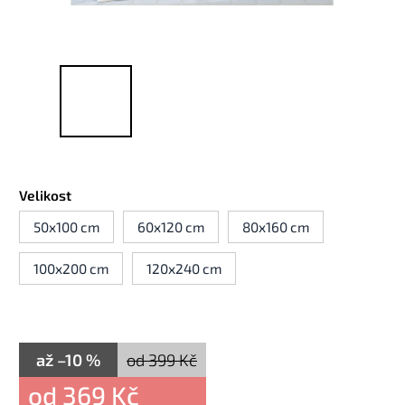
Velikost
50x100 cm
60x120 cm
80x160 cm
100x200 cm
120x240 cm
až –10 %
od 399 Kč
od
369 Kč