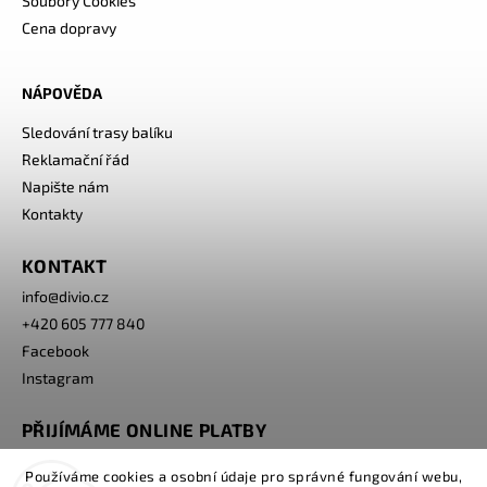
Soubory Cookies
Cena dopravy
NÁPOVĚDA
Sledování trasy balíku
Reklamační řád
Napište nám
Kontakty
KONTAKT
info
@
divio.cz
+420 605 777 840
Facebook
Instagram
PŘIJÍMÁME ONLINE PLATBY
Používáme cookies a osobní údaje pro správné fungování webu,