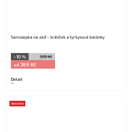
Samolepka na zeď – králíček a tyrkysové balónky
–10 %
399 Kč
369 Kč
od
Detail
Novinka