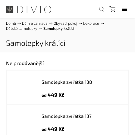
Domů
/
Dům a zahrada
/
Obývací pokoj
/
Dekorace
/
Dětské samolepky
/
Samolepky králíci
Samolepky králíci
Nejprodávanější
Samolepka zvířátka 138
449 Kč
od
Samolepka zvířátka 137
449 Kč
od