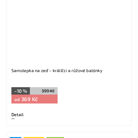
Samolepka na zeď – králíčci a růžové balónky
–10 %
399 Kč
369 Kč
od
Detail