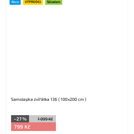
Akce
VÝPRODEJ
Skladem
Samolepka zvířátka 136 ( 100x200 cm )
–27 %
1 099 Kč
799 Kč