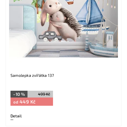
Samolepka zvířátka 137
–10 %
499 Kč
449 Kč
od
Detail