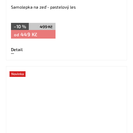
Samolepka na zeď - pastelový les
–10 %
499 Kč
449 Kč
od
Detail
Novinka