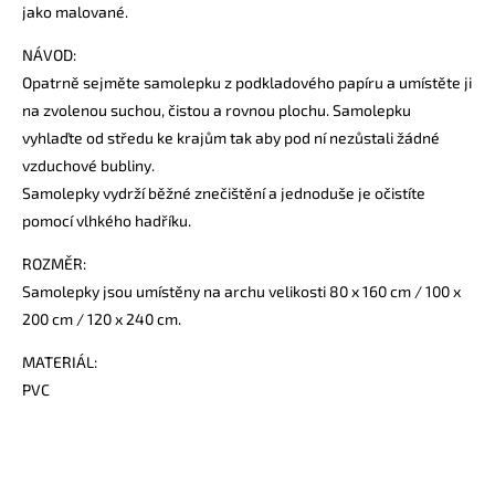
jako malované.
NÁVOD:
Opatrně sejměte samolepku z podkladového papíru a umístěte ji
na zvolenou suchou, čistou a rovnou plochu. Samolepku
vyhlaďte od středu ke krajům tak aby pod ní nezůstali žádné
vzduchové bubliny.
Samolepky vydrží běžné znečištění a jednoduše je očistíte
pomocí vlhkého hadříku.
ROZMĚR:
Samolepky jsou umístěny na archu velikosti 80 x 160 cm / 100 x
200 cm / 120 x 240 cm.
MATERIÁL:
PVC