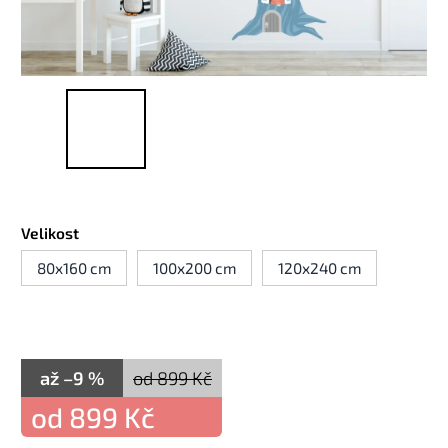
Velikost
80x160 cm
100x200 cm
120x240 cm
až –9 %
od 899 Kč
od
899 Kč