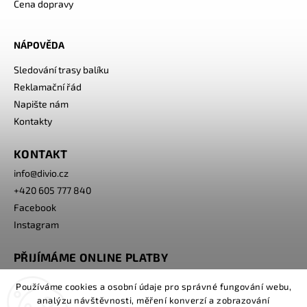
Cena dopravy
NÁPOVĚDA
Sledování trasy balíku
Reklamační řád
Napište nám
Kontakty
KONTAKT
info
@
divio.cz
+420 605 777 840
Facebook
Instagram
PŘIJÍMÁME ONLINE PLATBY
Používáme cookies a osobní údaje pro správné fungování webu,
analýzu návštěvnosti, měření konverzí a zobrazování